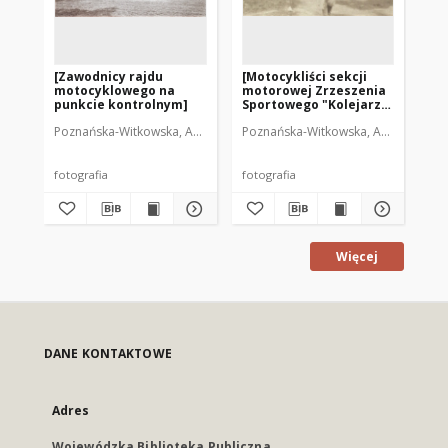
[Zawodnicy rajdu
[Motocykliści sekcji
Re
motocyklowego na
motorowej Zrzeszenia
mo
punkcie kontrolnym]
Sportowego "Kolejarz"
Sp
Olsztyn. 2]
Ol
Poznańska-Witkowska, Anna. Fot.
Poznańska-Witkowska, Anna. Fot.
Poz
Ra
fotografia
fotografia
fot
Więcej
DANE KONTAKTOWE
Adres
Wojewódzka Biblioteka Publiczna