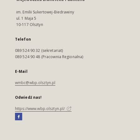
im. Emilii Sukertowej-Biedrawiny
ul. 1 Maja 5
10-117 Olsztyn
Telefon
089 524 90 32 (sekretariat)
089 524 90 48 (Pracownia Regionalna)
E-Mail
wmbc@wbp.olsztyn.pl
Odwiedź nas!
https://www.wbp.olsztyn.pl/