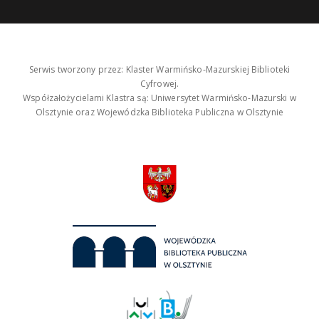
Serwis tworzony przez: Klaster Warmińsko-Mazurskiej Biblioteki
Cyfrowej.
Współzałożycielami Klastra są: Uniwersytet Warmińsko-Mazurski w
Olsztynie oraz Wojewódzka Biblioteka Publiczna w Olsztynie