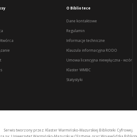
ksy
O Bibliotece
Dane kontaktowe
ca
Regulamin
łtwórca
Informacje techniczne
zanie
Klauzula informacyjna RODO
t
Umowa licencyjna niewyłączna - wzór
es
Klaster WMBC
Statystyki
Serwis tworzony przez: Klaster Warmińsko-Mazurskiej Biblioteki Cyfrowej.
tra są: Uniwersytet Warmińsko-Mazurski w Olsztynie oraz Wojewódzka Bibliote