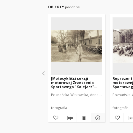
OBIEKTY
podobne
[Motocykliści sekcji
Reprezenta
motorowej Zrzeszenia
motorowej
Sportowego "Kolejarz"
Sportoweg
Olsztyn. 2]
Olsztyn na
Poznańska-Witkowska, Anna. Fot.
Poznańska-W
Radomiu. 
fotografia
fotografia