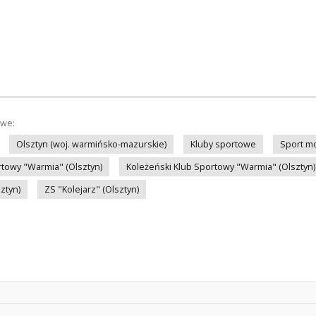
owe:
Olsztyn (woj. warmińsko-mazurskie)
Kluby sportowe
Sport m
rtowy "Warmia" (Olsztyn)
Koleżeński Klub Sportowy "Warmia" (Olsztyn)
ztyn)
ZS "Kolejarz" (Olsztyn)