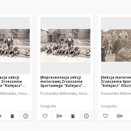
cja sekcji
[Reprezentacja sekcji
[Sekcja motoro
 Zrzeszenia
motorowej Zrzeszenia
Zrzeszenia Spo
o "Kolejarz"
Sportowego "Kolejarz"
"Kolejarz" Olszt
 rajdzie w
Olsztyn na rajdzie w
rejestracja ucz
itkowska, Anna. Fot.
Poznańska-Witkowska, Anna. Fot.
Poznańska-Witkows
1
Radomiu. 1]
parady 1 Maja]
fotografia
fotografia