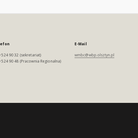
lefon
E-Mail
 524 90 32 (sekretariat)
wmbc@wbp.olsztyn.pl
 524 90 48 (Pracownia Regionalna)