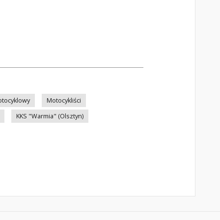
otocyklowy
Motocykliści
KKS "Warmia" (Olsztyn)