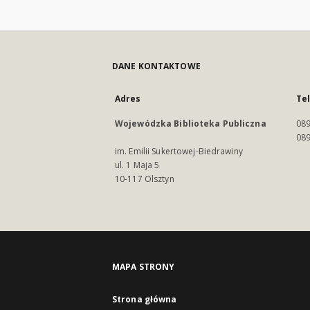
DANE KONTAKTOWE
Adres
Te
Wojewódzka Biblioteka Publiczna
089
089
im. Emilii Sukertowej-Biedrawiny
ul. 1 Maja 5
10-117 Olsztyn
MAPA STRONY
Strona główna