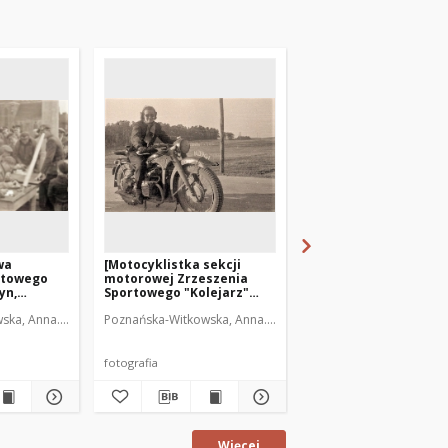
wa
[Motocyklistka sekcji
[Motocyklista Zrzesz
rtowego
motorowej Zrzeszenia
Sportowego "Kolejar
yn,
Sportowego "Kolejarz"
Olsztyn. 1]
estników
Olsztyn]
ka, Anna. Fot.
Poznańska-Witkowska, Anna. Fot.
Poznańska-Witkowska, A
fotografia
fotografia
Więcej