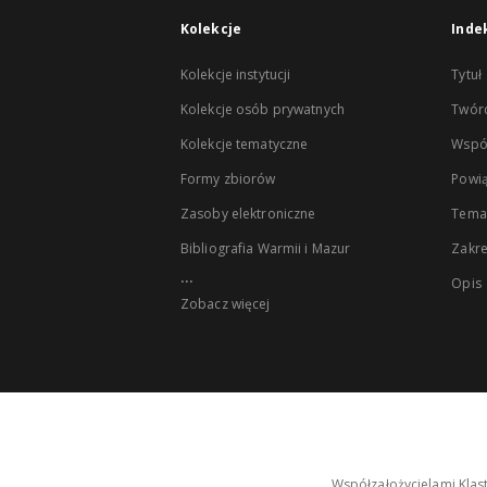
Kolekcje
Inde
Kolekcje instytucji
Tytuł
Kolekcje osób prywatnych
Twór
Kolekcje tematyczne
Wspó
Formy zbiorów
Powią
Zasoby elektroniczne
Tema
Bibliografia Warmii i Mazur
Zakr
...
Opis
Zobacz więcej
Współzałożycielami Klas