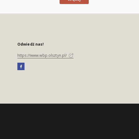
Odwiedź nas!
https://www.wbp.olsztyn.pl/