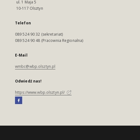
ul. 1 Maja 5
10-117 Olsztyn
Telefon
089 524 90 32 (sekretariat)
089 524 90 48 (Pracownia Regionalna)
E-Mail
wmbc@wbp.olsztyn.pl
Odwiedź nas!
https://www.wbp.olsztyn.pl/