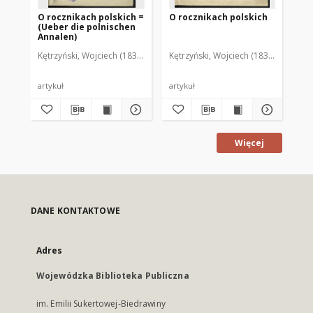
O rocznikach polskich =
O rocznikach polskich
St
(Ueber die polnischen
do
Annalen)
Kętrzyński, Wojciech (1838-1918)
Kętrzyński, Wojciech (1838-1918)
Kęt
artykuł
artykuł
art
Więcej
DANE KONTAKTOWE
Adres
Wojewódzka Biblioteka Publiczna
im. Emilii Sukertowej-Biedrawiny