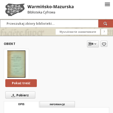
Wyszukiwanie zaawansowane
?
OBIEKT
Pokaż treść
Pobierz
OPIS
INFORMACJE