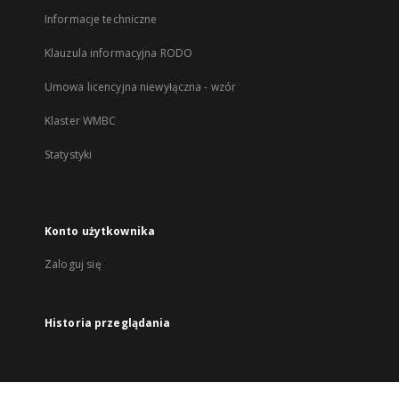
Informacje techniczne
Klauzula informacyjna RODO
Umowa licencyjna niewyłączna - wzór
Klaster WMBC
Statystyki
Konto użytkownika
Zaloguj się
Historia przeglądania