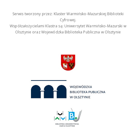
Serwis tworzony przez: Klaster Warmińsko-Mazurskiej Biblioteki
Cyfrowej.
Współzałożycielami Klastra są: Uniwersytet Warmińsko-Mazurski w
Olsztynie oraz Wojewódzka Biblioteka Publiczna w Olsztynie