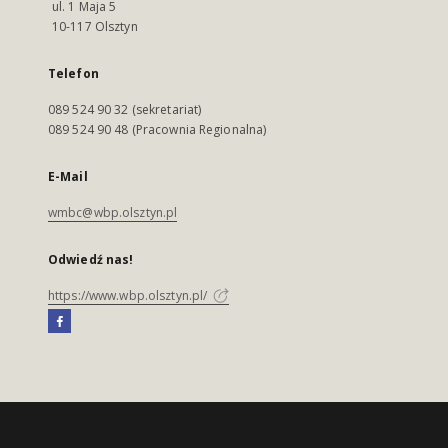
ul. 1 Maja 5
10-117 Olsztyn
Telefon
089 524 90 32 (sekretariat)
089 524 90 48 (Pracownia Regionalna)
E-Mail
wmbc@wbp.olsztyn.pl
Odwiedź nas!
https://www.wbp.olsztyn.pl/