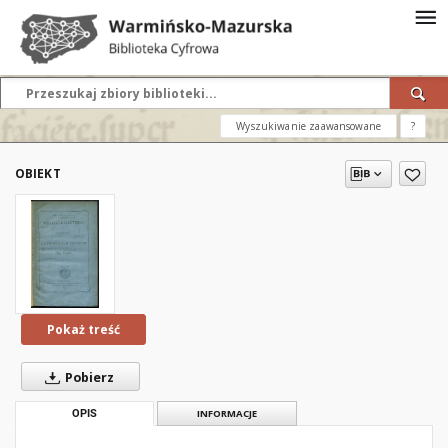
Wyszukiwanie zaawansowane
?
OBIEKT
Pokaż treść
Pobierz
OPIS
INFORMACJE