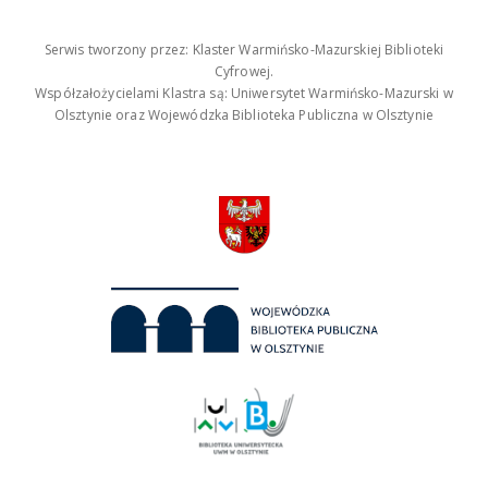
Serwis tworzony przez: Klaster Warmińsko-Mazurskiej Biblioteki
Cyfrowej.
Współzałożycielami Klastra są: Uniwersytet Warmińsko-Mazurski w
Olsztynie oraz Wojewódzka Biblioteka Publiczna w Olsztynie