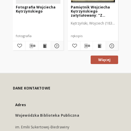
Fotografia Wojciecha
Pamiętnik Wojciecha
Na
Kętrzyńskiego
Kętrzyńskiego
ś. 
zatytułowany: "Z
äl
dziejów mojej
Ad
Kętrzyński, Wojciech (1838-1918)
Kęt
młodości"
Ve
fotografia
rękopis
art
Więcej
DANE KONTAKTOWE
Adres
Wojewódzka Biblioteka Publiczna
im. Emilii Sukertowej-Biedrawiny