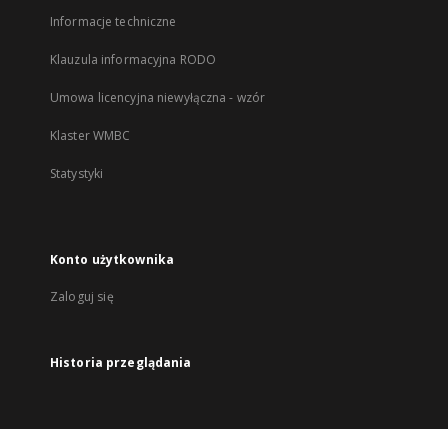
Informacje techniczne
Klauzula informacyjna RODO
Umowa licencyjna niewyłączna - wzór
Klaster WMBC
Statystyki
Konto użytkownika
Zaloguj się
Historia przeglądania