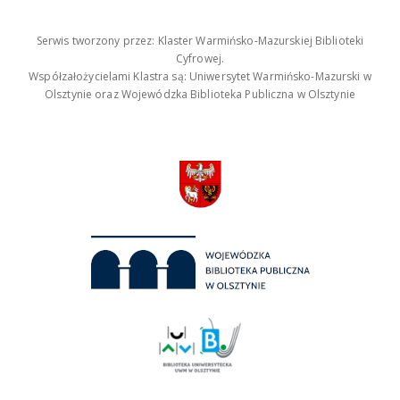
Serwis tworzony przez: Klaster Warmińsko-Mazurskiej Biblioteki
Cyfrowej.
Współzałożycielami Klastra są: Uniwersytet Warmińsko-Mazurski w
Olsztynie oraz Wojewódzka Biblioteka Publiczna w Olsztynie