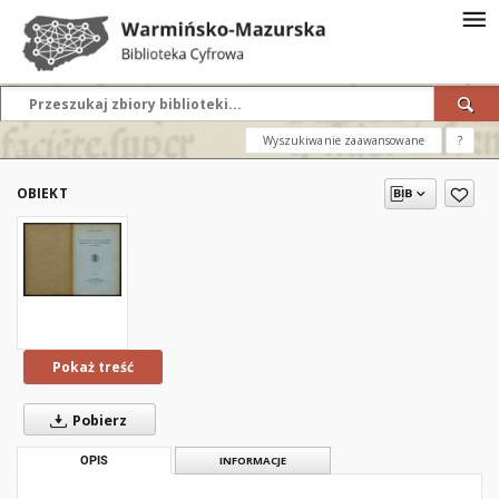
Wyszukiwanie zaawansowane
?
OBIEKT
Pokaż treść
Pobierz
OPIS
INFORMACJE