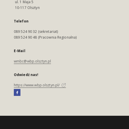
ul. 1 Maja 5
10-117 Olsztyn
Telefon
089 524 90 32 (sekretariat)
089 524 90 48 (Pracownia Regionalna)
E-Mail
wmbc@wbp.olsztyn.pl
Odwiedź nas!
https://www.wbp.olsztyn.pl/