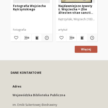
Fotografia Wojciecha
Najdawniejsze żywoty
Na
Kętrzyńskiego
ś. Wojciecha = (Die
św.
ältesten vitae sancti
au
Adalbert und ihre
Kętrzyński, Wojciech (1838-1918)
Kęt
Verfasser)
fotografia
artykuł
art
Więcej
DANE KONTAKTOWE
Adres
Wojewódzka Biblioteka Publiczna
im. Emilii Sukertowej-Biedrawiny