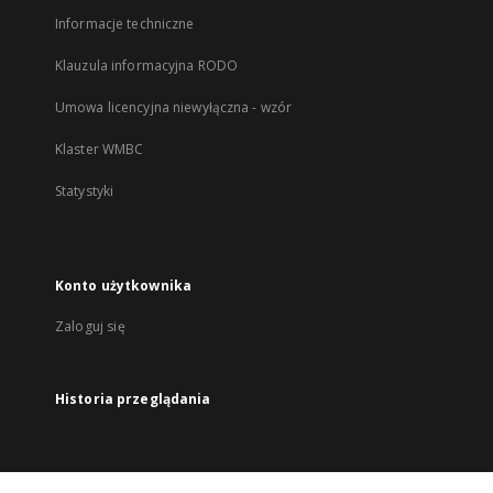
Informacje techniczne
Klauzula informacyjna RODO
Umowa licencyjna niewyłączna - wzór
Klaster WMBC
Statystyki
Konto użytkownika
Zaloguj się
Historia przeglądania