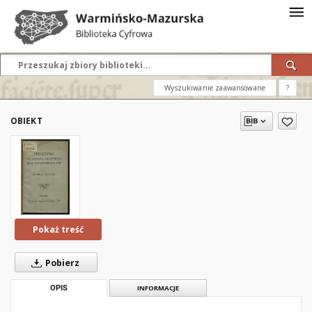
Wyszukiwanie zaawansowane
?
OBIEKT
Pokaż treść
Pobierz
OPIS
INFORMACJE