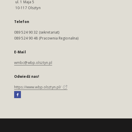
ul. 1 Maja 5
10-117 Olsztyn
Telefon
089 524 90 32 (sekretariat)
089 524 90 48 (Pracownia Regionalna)
E-Mail
wmbc@wbp.olsztyn.pl
Odwiedź nas!
https://www.wbp.olsztyn.pl/