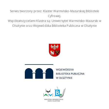
Serwis tworzony przez: Klaster Warmińsko-Mazurskiej Biblioteki
Cyfrowej.
Współzałożycielami Klastra są: Uniwersytet Warmińsko-Mazurski w
Olsztynie oraz Wojewódzka Biblioteka Publiczna w Olsztynie