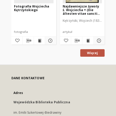
Fotografia Wojciecha
Najdawniejsze żywoty
Na
Kętrzyńskiego
ś. Wojciecha = (Die
św.
ältesten vitae sancti
au
Adalbert und ihre
Kętrzyński, Wojciech (1838-1918)
Kęt
Verfasser)
fotografia
artykuł
art
Więcej
DANE KONTAKTOWE
Adres
Wojewódzka Biblioteka Publiczna
im. Emilii Sukertowej-Biedrawiny