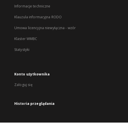
Informacje techniczne
Klauzula informacyjna RODO
Umowa licencyjna niewyłączna - wzór
Klaster WMBC
Statystyki
Konto użytkownika
Zaloguj się
Historia przeglądania