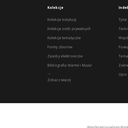
Kolekcje
Inde
Kolekcje instytucji
Tytuł
Kolekcje osób prywatnych
Twór
Kolekcje tematyczne
Wspó
Formy zbiorów
Powią
Zasoby elektroniczne
Tema
Bibliografia Warmii i Mazur
Zakr
...
Opis
Zobacz więcej
Współzałożycielami Klas