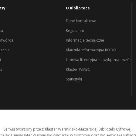
ksy
O Bibliotece
Dane kontaktowe
ca
Regulamin
łtwórca
Informacje techniczne
zanie
Klauzula informacyjna RODO
t
Umowa licencyjna niewyłączna - wzór
es
Klaster WMBC
Statystyki
Serwis tworzony przez: Klaster Warmińsko-Mazurskiej Biblioteki Cyfrowej.
tra są: Uniwersytet Warmińsko-Mazurski w Olsztynie oraz Wojewódzka Bibliote