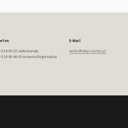
lefon
E-Mail
 524 90 32 (sekretariat)
wmbc@wbp.olsztyn.pl
 524 90 48 (Pracownia Regionalna)