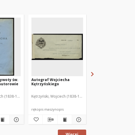
ywoty św.
Autograf Wojciecha
De bello a Boleslao 
 autorowie
Kętrzyńskiego
cum Henrico Rege
Germaniae gesto A. 
1005
ech (1838-1918)
Kętrzyński, Wojciech (1838-1918)
Kętrzyński, Wojciech (1
rękopis maszynopis
broszura
Więcej