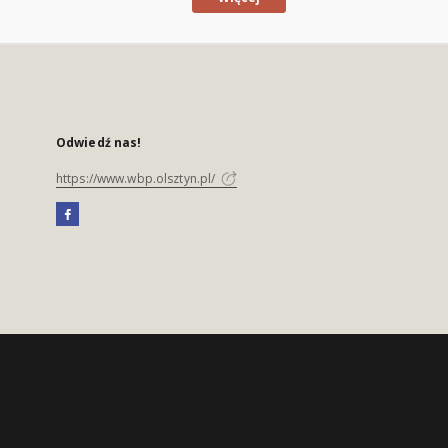
Odwiedź nas!
https://www.wbp.olsztyn.pl/