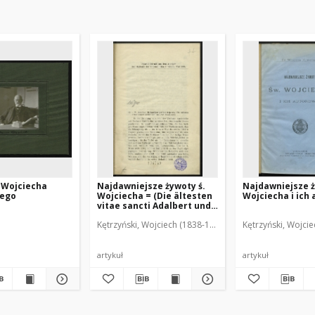
 Wojciecha
Najdawniejsze żywoty ś.
Najdawniejsze ż
iego
Wojciecha = (Die ältesten
Wojciecha i ich
vitae sancti Adalbert und
ihre Verfasser)
Kętrzyński, Wojciech (1838-1918)
Kętrzyński, Wojci
artykuł
artykuł