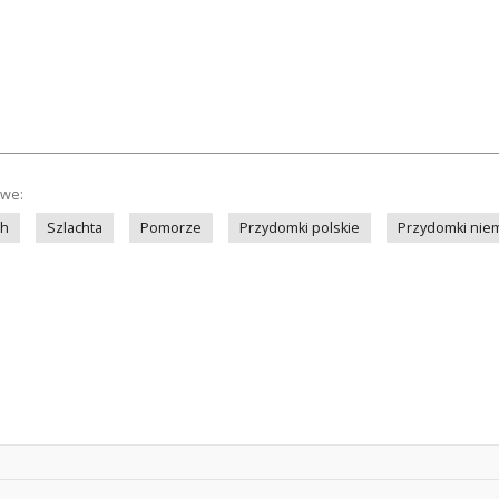
owe:
ch
Szlachta
Pomorze
Przydomki polskie
Przydomki niem