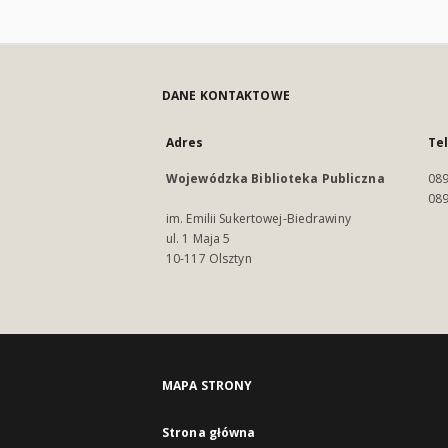
DANE KONTAKTOWE
Adres
Te
Wojewódzka Biblioteka Publiczna
089
089
im. Emilii Sukertowej-Biedrawiny
ul. 1 Maja 5
10-117 Olsztyn
MAPA STRONY
Strona główna