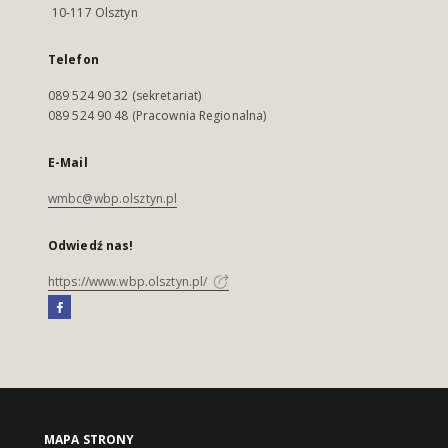
10-117 Olsztyn
Telefon
089 524 90 32 (sekretariat)
089 524 90 48 (Pracownia Regionalna)
E-Mail
wmbc@wbp.olsztyn.pl
Odwiedź nas!
https://www.wbp.olsztyn.pl/
MAPA STRONY