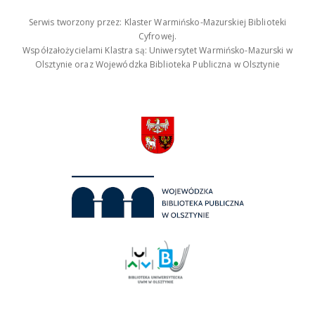
Serwis tworzony przez: Klaster Warmińsko-Mazurskiej Biblioteki
Cyfrowej.
Współzałożycielami Klastra są: Uniwersytet Warmińsko-Mazurski w
Olsztynie oraz Wojewódzka Biblioteka Publiczna w Olsztynie