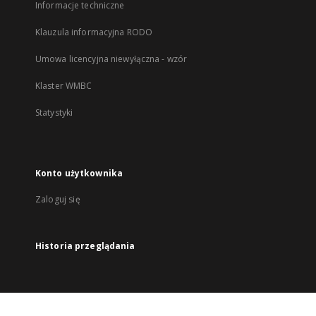
Informacje techniczne
Klauzula informacyjna RODO
Umowa licencyjna niewyłączna - wzór
Klaster WMBC
Statystyki
Konto użytkownika
Zaloguj się
Historia przeglądania