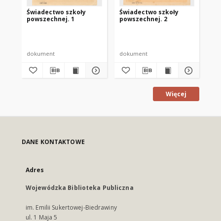
Świadectwo szkoły
Świadectwo szkoły
Św
powszechnej. 1
powszechnej. 2
po
dokument
dokument
do
Więcej
DANE KONTAKTOWE
Adres
Wojewódzka Biblioteka Publiczna
im. Emilii Sukertowej-Biedrawiny
ul. 1 Maja 5