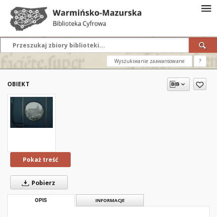
Wyszukiwanie zaawansowane
?
OBIEKT
Pokaż treść
Pobierz
OPIS
INFORMACJE