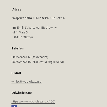
Adres
Wojewódzka Biblioteka Publiczna
im. Emilii Sukertowej-Biedrawiny
ul. 1 Maja 5
10-117 Olsztyn
Telefon
089 524 90 32 (sekretariat)
089 524 90 48 (Pracownia Regionalna)
E-Mail
wmbc@wbp.olsztyn.pl
Odwiedź nas!
https://www.wbp.olsztyn.pl/