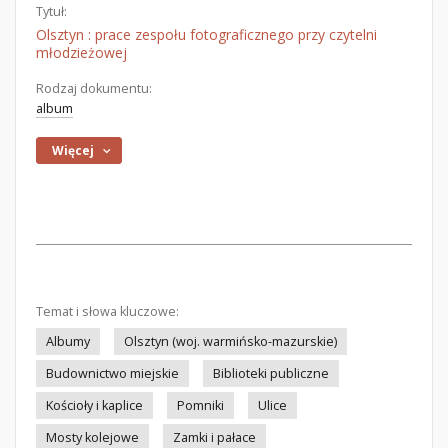
Tytuł:
Olsztyn : prace zespołu fotograficznego przy czytelni
młodzieżowej
Rodzaj dokumentu:
album
Więcej
Temat i słowa kluczowe:
Albumy
Olsztyn (woj. warmińsko-mazurskie)
Budownictwo miejskie
Biblioteki publiczne
Kościoły i kaplice
Pomniki
Ulice
Mosty kolejowe
Zamki i pałace