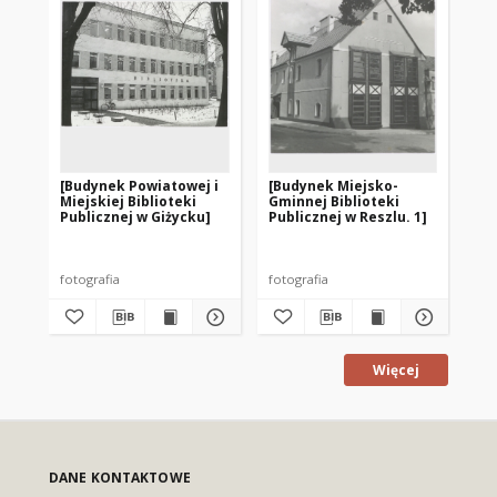
[Budynek Powiatowej i
[Budynek Miejsko-
[B
Miejskiej Biblioteki
Gminnej Biblioteki
Gm
Publicznej w Giżycku]
Publicznej w Reszlu. 1]
Pub
fotografia
fotografia
fot
Więcej
DANE KONTAKTOWE