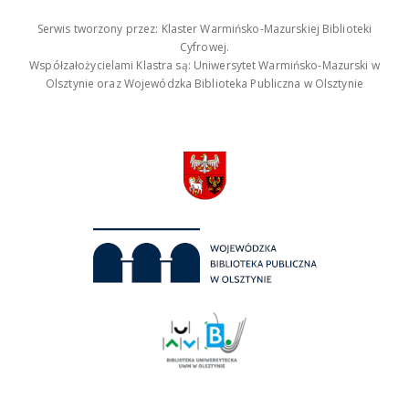
Serwis tworzony przez: Klaster Warmińsko-Mazurskiej Biblioteki
Cyfrowej.
Współzałożycielami Klastra są: Uniwersytet Warmińsko-Mazurski w
Olsztynie oraz Wojewódzka Biblioteka Publiczna w Olsztynie