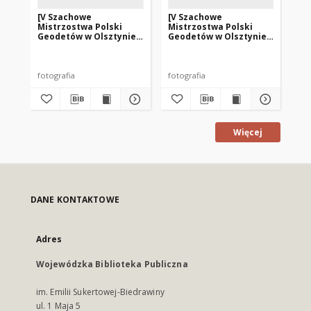
[V Szachowe
[V Szachowe
[V
Mistrzostwa Polski
Mistrzostwa Polski
Mi
Geodetów w Olsztynie.
Geodetów w Olsztynie.
Ge
1]
2]
3]
fotografia
fotografia
fot
Więcej
DANE KONTAKTOWE
Adres
Wojewódzka Biblioteka Publiczna
im. Emilii Sukertowej-Biedrawiny
ul. 1 Maja 5