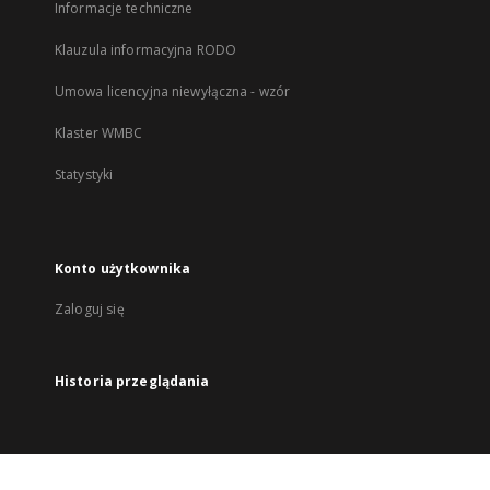
Informacje techniczne
Klauzula informacyjna RODO
Umowa licencyjna niewyłączna - wzór
Klaster WMBC
Statystyki
Konto użytkownika
Zaloguj się
Historia przeglądania