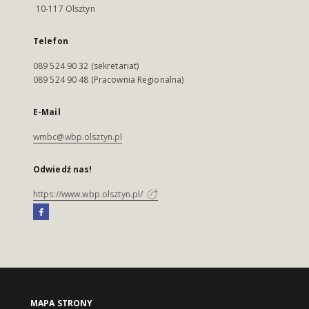
10-117 Olsztyn
Telefon
089 524 90 32 (sekretariat)
089 524 90 48 (Pracownia Regionalna)
E-Mail
wmbc@wbp.olsztyn.pl
Odwiedź nas!
https://www.wbp.olsztyn.pl/
MAPA STRONY