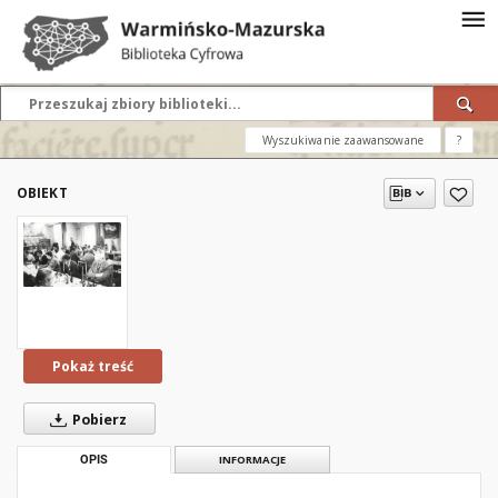
Wyszukiwanie zaawansowane
?
OBIEKT
Pokaż treść
Pobierz
OPIS
INFORMACJE