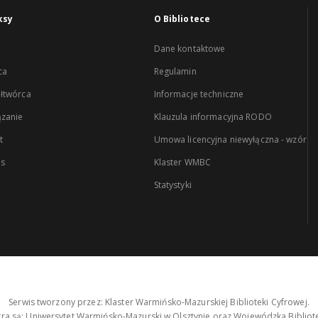
ksy
O Bibliotece
Dane kontaktowe
ca
Regulamin
łtwórca
Informacje techniczne
zanie
Klauzula informacyjna RODO
t
Umowa licencyjna niewyłączna - wzór
es
Klaster WMBC
Statystyki
Serwis tworzony przez: Klaster Warmińsko-Mazurskiej Biblioteki Cyfrowej.
tra są: Uniwersytet Warmińsko-Mazurski w Olsztynie oraz Wojewódzka Bibliote