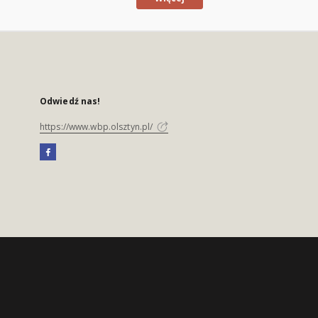
Odwiedź nas!
https://www.wbp.olsztyn.pl/