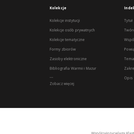
Kolekcje
Inde
Kolekcje instytucji
Tytuł
Kolekcje osób prywatnych
Twór
Kolekcje tematyczne
Wspó
Formy zbiorów
Powią
Zasoby elektroniczne
Tema
Bibliografia Warmii i Mazur
Zakr
...
Opis
Zobacz więcej
Współzałożycielami Klas