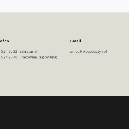
lefon
E-Mail
 524 90 32 (sekretariat)
wmbc@wbp.olsztyn.pl
 524 90 48 (Pracownia Regionalna)