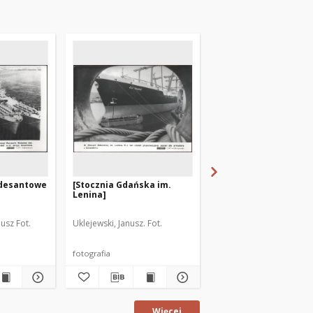
 desantowe
[Stocznia Gdańska im.
[Port Północny w Gda
Lenina]
usz Fot.
Uklejewski, Janusz. Fot.
Kosycarz, Zbigniew. Fot.
fotografia
fotografia
Więcej