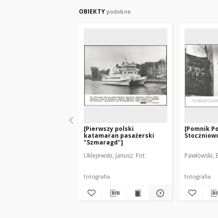
OBIEKTY
podobne
[Pierwszy polski
[Pomnik Po
katamaran pasażerski
Stoczniow
"Szmaragd"]
Uklejewski, Janusz. Fot.
Pawłowski, E
fotografia
fotografia