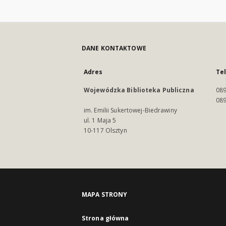
DANE KONTAKTOWE
Adres
Te
Wojewódzka Biblioteka Publiczna
089
089
im. Emilii Sukertowej-Biedrawiny
ul. 1 Maja 5
10-117 Olsztyn
MAPA STRONY
Strona główna