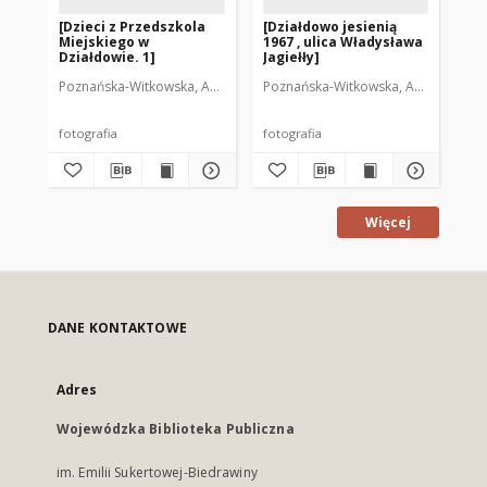
[Dzieci z Przedszkola
[Działdowo jesienią
[N
Miejskiego w
1967 , ulica Władysława
Dz
Działdowie. 1]
Jagiełły]
Poznańska-Witkowska, Anna. Fot.
Poznańska-Witkowska, Anna. Fot.
Poz
fotografia
fotografia
fot
Więcej
DANE KONTAKTOWE
Adres
Wojewódzka Biblioteka Publiczna
im. Emilii Sukertowej-Biedrawiny