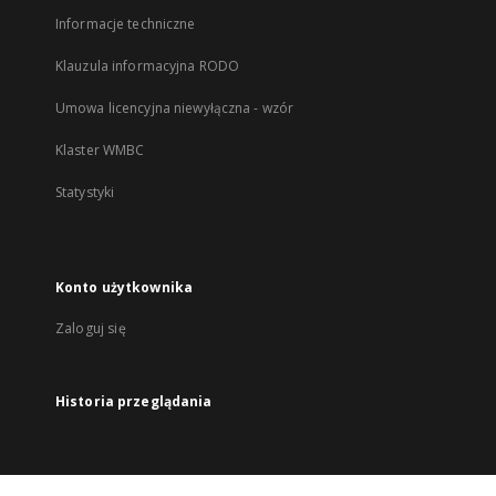
Informacje techniczne
Klauzula informacyjna RODO
Umowa licencyjna niewyłączna - wzór
Klaster WMBC
Statystyki
Konto użytkownika
Zaloguj się
Historia przeglądania