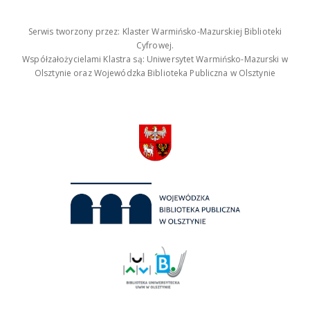
Serwis tworzony przez: Klaster Warmińsko-Mazurskiej Biblioteki
Cyfrowej.
Współzałożycielami Klastra są: Uniwersytet Warmińsko-Mazurski w
Olsztynie oraz Wojewódzka Biblioteka Publiczna w Olsztynie