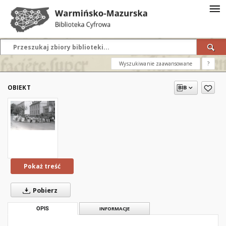
Wyszukiwanie zaawansowane
?
OBIEKT
Pokaż treść
Pobierz
OPIS
INFORMACJE