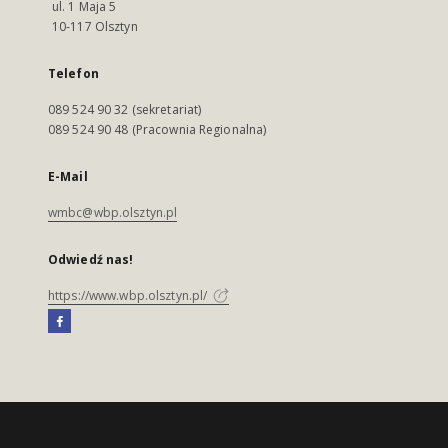
ul. 1 Maja 5
10-117 Olsztyn
Telefon
089 524 90 32 (sekretariat)
089 524 90 48 (Pracownia Regionalna)
E-Mail
wmbc@wbp.olsztyn.pl
Odwiedź nas!
https://www.wbp.olsztyn.pl/