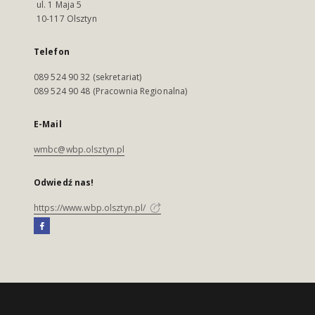
ul. 1 Maja 5
10-117 Olsztyn
Telefon
089 524 90 32 (sekretariat)
089 524 90 48 (Pracownia Regionalna)
E-Mail
wmbc@wbp.olsztyn.pl
Odwiedź nas!
https://www.wbp.olsztyn.pl/