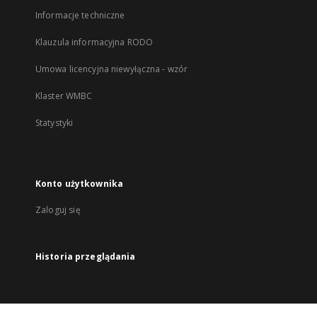
Informacje techniczne
Klauzula informacyjna RODO
Umowa licencyjna niewyłączna - wzór
Klaster WMBC
Statystyki
Konto użytkownika
Zaloguj się
Historia przeglądania