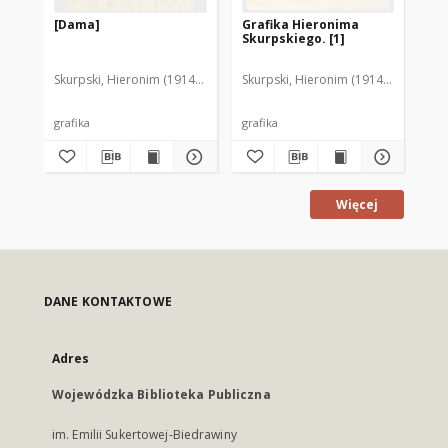
[Dama]
Grafika Hieronima
Gr
Skurpskiego. [1]
Sk
Skurpski, Hieronim (1914-2006)
Skurpski, Hieronim (1914-2006)
Sku
grafika
grafika
gra
Więcej
DANE KONTAKTOWE
Adres
Wojewódzka Biblioteka Publiczna
im. Emilii Sukertowej-Biedrawiny