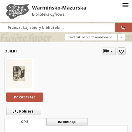
Wyszukiwanie zaawansowane
?
OBIEKT
Pokaż treść
Pobierz
OPIS
INFORMACJE