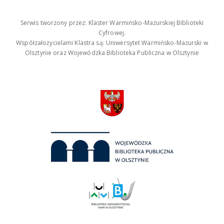
Serwis tworzony przez: Klaster Warmińsko-Mazurskiej Biblioteki
Cyfrowej.
Współzałożycielami Klastra są: Uniwersytet Warmińsko-Mazurski w
Olsztynie oraz Wojewódzka Biblioteka Publiczna w Olsztynie