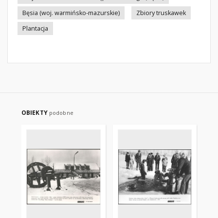
Bęsia (woj. warmińsko-mazurskie)
Zbiory truskawek
Plantacja
OBIEKTY
podobne