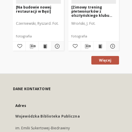
[Na budowie nowej
[Zimowy trening
[Na
restauracji w Bęsi]
płetwonurków z
olsztyńskiego klubu
"Koral" na jeziorze
Czerniewski, Ryszard. Fot.
Wroński, J. Fot.
Wro
Krzywym]
fotografia
fotografia
fot
Więcej
DANE KONTAKTOWE
Adres
Wojewódzka Biblioteka Publiczna
im. Emilii Sukertowej-Biedrawiny