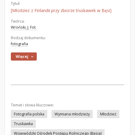
Tytuł:
[Młodzież z Finlandii przy zbiorze truskawek w Bęsi]
Twórca:
Wroński, J. Fot.
Rodzaj dokumentu:
fotografia
Więcej
Temat i słowa kluczowe:
Fotografia polska
Wymiana młodzieży
Młodzież
Truskawka
Wojewódzki Ośrodek Postępu Rolniczego (Bęsia)