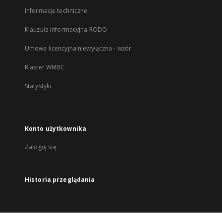
Informacje techniczne
Klauzula informacyjna RODO
Umowa licencyjna niewyłączna - wzór
Klaster WMBC
Statystyki
Konto użytkownika
Zaloguj się
Historia przeglądania