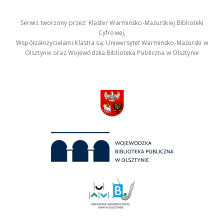
Serwis tworzony przez: Klaster Warmińsko-Mazurskiej Biblioteki
Cyfrowej.
Współzałożycielami Klastra są: Uniwersytet Warmińsko-Mazurski w
Olsztynie oraz Wojewódzka Biblioteka Publiczna w Olsztynie