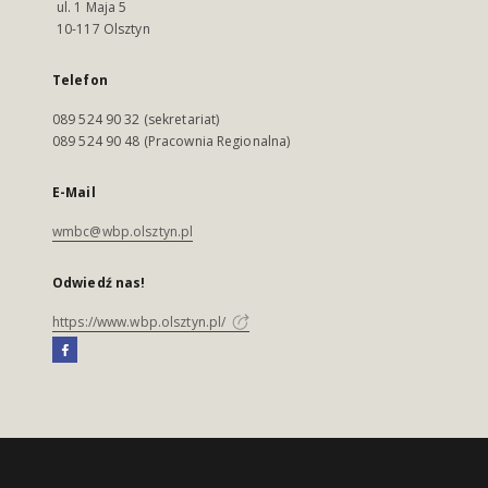
ul. 1 Maja 5
10-117 Olsztyn
Telefon
089 524 90 32 (sekretariat)
089 524 90 48 (Pracownia Regionalna)
E-Mail
wmbc@wbp.olsztyn.pl
Odwiedź nas!
https://www.wbp.olsztyn.pl/