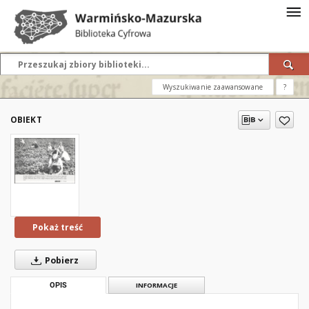
Wyszukiwanie zaawansowane
?
OBIEKT
Pokaż treść
Pobierz
OPIS
INFORMACJE