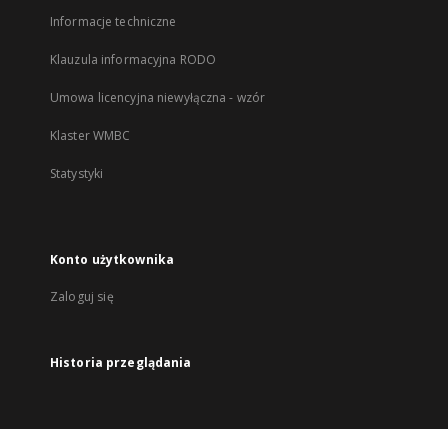
Informacje techniczne
Klauzula informacyjna RODO
Umowa licencyjna niewyłączna - wzór
Klaster WMBC
Statystyki
Konto użytkownika
Zaloguj się
Historia przeglądania