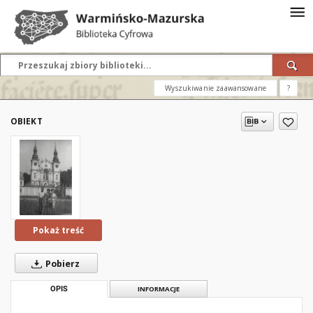
Wyszukiwanie zaawansowane
?
OBIEKT
Pokaż treść
Pobierz
OPIS
INFORMACJE