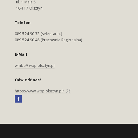
ul. 1 Maja 5
10-117 Olsztyn
Telefon
089 524 90 32 (sekretariat)
089 524 90 48 (Pracownia Regionalna)
E-Mail
wmbc@wbp.olsztyn.pl
Odwiedź nas!
https://www.wbp.olsztyn.pl/