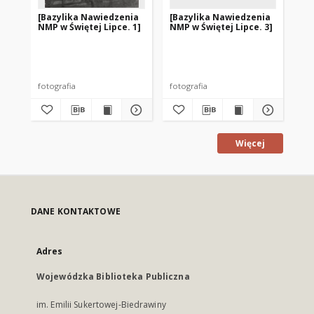
[Bazylika Nawiedzenia
[Bazylika Nawiedzenia
[B
NMP w Świętej Lipce. 1]
NMP w Świętej Lipce. 3]
NM
fotografia
fotografia
fot
Więcej
DANE KONTAKTOWE
Adres
Wojewódzka Biblioteka Publiczna
im. Emilii Sukertowej-Biedrawiny