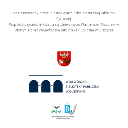
Serwis tworzony przez: Klaster Warmińsko-Mazurskiej Biblioteki
Cyfrowej.
Współzałożycielami Klastra są: Uniwersytet Warmińsko-Mazurski w
Olsztynie oraz Wojewódzka Biblioteka Publiczna w Olsztynie