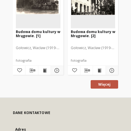
Budowa domu kultury w
Budowa domu kultury w
[G
Mrągowie. [1]
Mrągowie. [2]
ku
Gołowicz, Wacław (1919-1983). Fot.
Gołowicz, Wacław (1919-1983). Fot.
Goł
fotografia
fotografia
fot
Więcej
DANE KONTAKTOWE
Adres