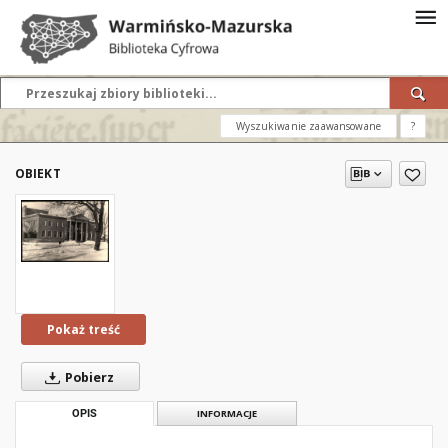
Wyszukiwanie zaawansowane
?
OBIEKT
Pokaż treść
Pobierz
OPIS
INFORMACJE