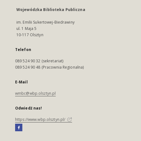
Wojewódzka Biblioteka Publiczna
im. Emilii Sukertowej-Biedrawiny
ul. 1 Maja 5
10-117 Olsztyn
Telefon
089 524 90 32 (sekretariat)
089 524 90 48 (Pracownia Regionalna)
E-Mail
wmbc@wbp.olsztyn.pl
Odwiedź nas!
https://www.wbp.olsztyn.pl/