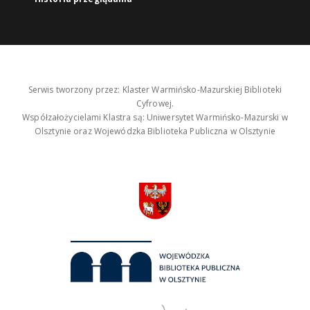
Serwis tworzony przez: Klaster Warmińsko-Mazurskiej Biblioteki
Cyfrowej.
Współzałożycielami Klastra są: Uniwersytet Warmińsko-Mazurski w
Olsztynie oraz Wojewódzka Biblioteka Publiczna w Olsztynie