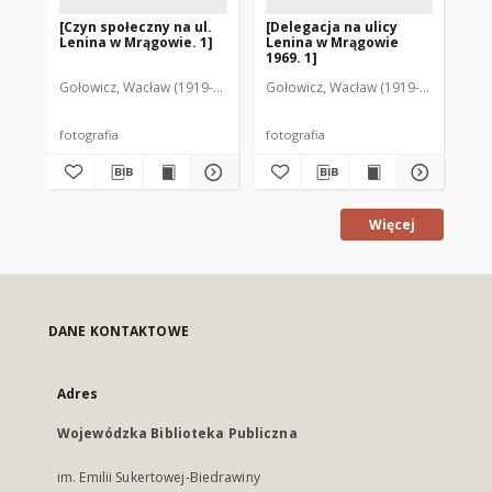
[Czyn społeczny na ul.
[Delegacja na ulicy
Ul
Lenina w Mrągowie. 1]
Lenina w Mrągowie
Mr
1969. 1]
Gołowicz, Wacław (1919-1983). Fot.
Gołowicz, Wacław (1919-1983). Fot.
Goł
fotografia
fotografia
fot
Więcej
DANE KONTAKTOWE
Adres
Wojewódzka Biblioteka Publiczna
im. Emilii Sukertowej-Biedrawiny