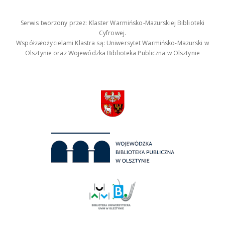
Serwis tworzony przez: Klaster Warmińsko-Mazurskiej Biblioteki
Cyfrowej.
Współzałożycielami Klastra są: Uniwersytet Warmińsko-Mazurski w
Olsztynie oraz Wojewódzka Biblioteka Publiczna w Olsztynie