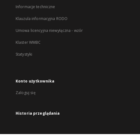
Informacje techniczne
Klauzula informacyjna RODO
Umowa licencyjna niewyłączna - wzór
Klaster WMBC
Statystyki
Konto użytkownika
Zaloguj się
Historia przeglądania