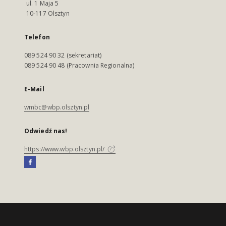
ul. 1 Maja 5
10-117 Olsztyn
Telefon
089 524 90 32 (sekretariat)
089 524 90 48 (Pracownia Regionalna)
E-Mail
wmbc@wbp.olsztyn.pl
Odwiedź nas!
https://www.wbp.olsztyn.pl/