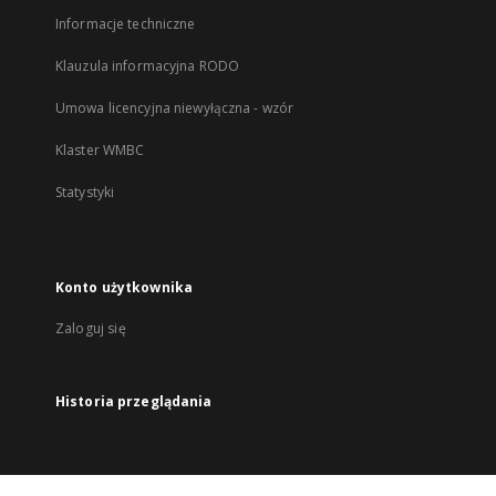
Informacje techniczne
Klauzula informacyjna RODO
Umowa licencyjna niewyłączna - wzór
Klaster WMBC
Statystyki
Konto użytkownika
Zaloguj się
Historia przeglądania