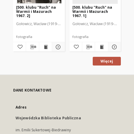
[500. klubu "Ruch" na
[500. klubu "Ruch" na
[50
Warmii i Mazurach
Warmii i Mazurach
Wa
1967. 2]
1967. 1]
196
Gołowicz, Wacław (1919-1983). Fot.
Gołowicz, Wacław (1919-1983). Fot.
fotografia
fotografia
fot
Więcej
DANE KONTAKTOWE
Adres
Wojewódzka Biblioteka Publiczna
im. Emilii Sukertowej-Biedrawiny