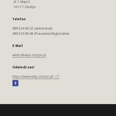
ul. 1 Maja 5
10-117 Olsztyn
Telefon
089 524 90 32 (sekretariat)
089 524 90 48 (Pracownia Regionalna)
E-Mail
wmbc@wbp.olsztyn.pl
Odwiedź nas!
https://www.wbp.olsztyn.pl/