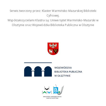
Serwis tworzony przez: Klaster Warmińsko-Mazurskiej Biblioteki
Cyfrowej.
Współzałożycielami Klastra są: Uniwersytet Warmińsko-Mazurski w
Olsztynie oraz Wojewódzka Biblioteka Publiczna w Olsztynie