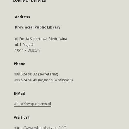
CONTACT DETAILS
Address
Provincial Public Library
of Emilia Sukertowa-Biedrawina
ul. 1 Maja 5
10-117 Olsztyn
Phone
089 524 90 32 (secretariat)
089 524 90 48 (Regional Workshop)
E-Mail
wmbc@wbp.olsztyn.pl
Visit us!
https://www.wbp.olsztyn.pl/