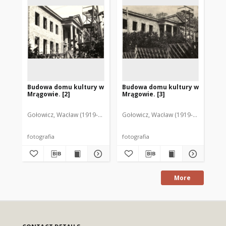
Budowa domu kultury w
Budowa domu kultury w
Do
Mrągowie. [2]
Mrągowie. [3]
Mr
Gołowicz, Wacław (1919-1983). Fot.
Gołowicz, Wacław (1919-1983). Fot.
Goł
fotografia
fotografia
fot
More