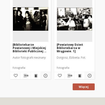
[Bibliotekarze
[Powiatowy Dzień
[U
Powiatowej i Miejskiej
Bibliotekarza w
Mie
Biblioteki Publicznej w
Mrągowie. 1]
Pu
Mrągowie. 2]
im
Autor fotografii nieznany
Dołgosz, Elżbieta. Fot.
Aut
Go
fotografia
fotografia
fot
Więcej