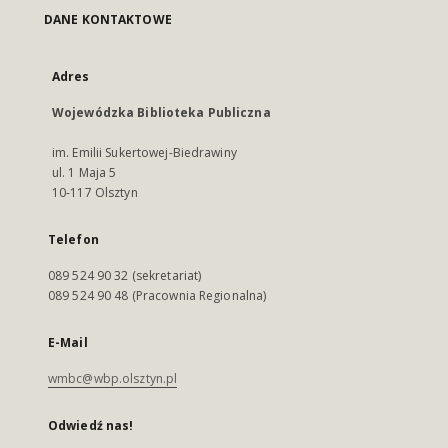
DANE KONTAKTOWE
Adres
Wojewódzka Biblioteka Publiczna
im. Emilii Sukertowej-Biedrawiny
ul. 1 Maja 5
10-117 Olsztyn
Telefon
089 524 90 32 (sekretariat)
089 524 90 48 (Pracownia Regionalna)
E-Mail
wmbc@wbp.olsztyn.pl
Odwiedź nas!