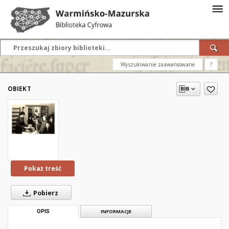
Wyszukiwanie zaawansowane
?
OBIEKT
Pokaż treść
Pobierz
OPIS
INFORMACJE