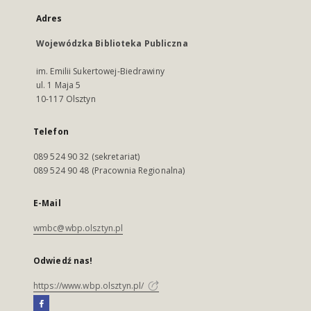
Adres
Wojewódzka Biblioteka Publiczna
im. Emilii Sukertowej-Biedrawiny
ul. 1 Maja 5
10-117 Olsztyn
Telefon
089 524 90 32 (sekretariat)
089 524 90 48 (Pracownia Regionalna)
E-Mail
wmbc@wbp.olsztyn.pl
Odwiedź nas!
https://www.wbp.olsztyn.pl/