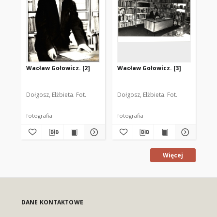
Wacław Gołowicz. [2]
Wacław Gołowicz. [3]
Wa
Dołgosz, Elżbieta. Fot.
Dołgosz, Elżbieta. Fot.
Doł
fotografia
fotografia
fot
Więcej
DANE KONTAKTOWE