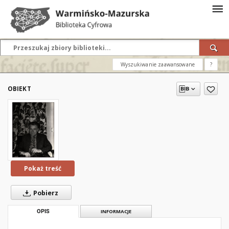
Wyszukiwanie zaawansowane
?
OBIEKT
Pokaż treść
Pobierz
OPIS
INFORMACJE