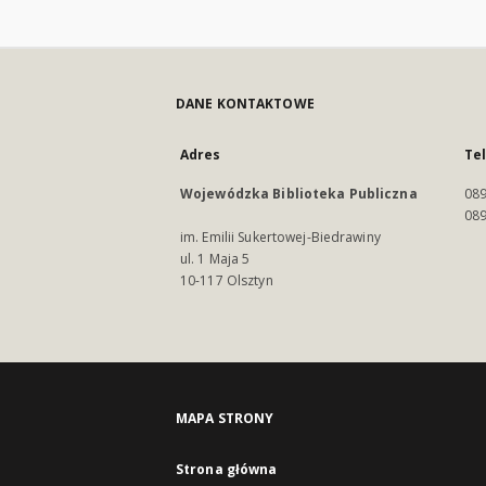
DANE KONTAKTOWE
Adres
Te
Wojewódzka Biblioteka Publiczna
089
089
im. Emilii Sukertowej-Biedrawiny
ul. 1 Maja 5
10-117 Olsztyn
MAPA STRONY
Strona główna