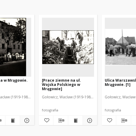
na w Mrągowie.
[Prace ziemne na ul.
Ulica Warszaws
Wojska Polskiego w
Mrągowie. [1]
Mrągowie]
acław (1919-1983). Fot.
Gołowicz, Wacław (1919-1983). Fot.
Gołowicz, Wacław 
fotografia
fotografia