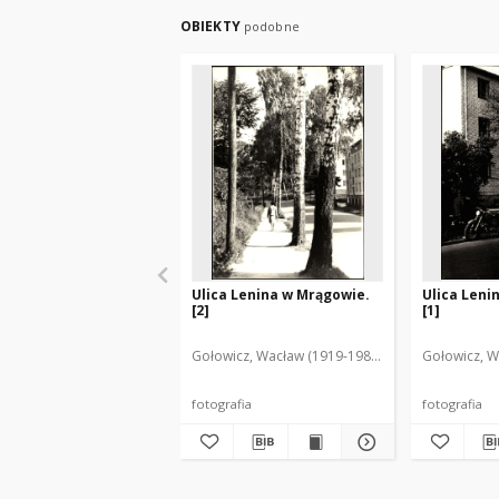
OBIEKTY
podobne
Ulica Lenina w Mrągowie.
Ulica Leni
[2]
[1]
Gołowicz, Wacław (1919-1983). Fot.
Gołowicz, W
fotografia
fotografia