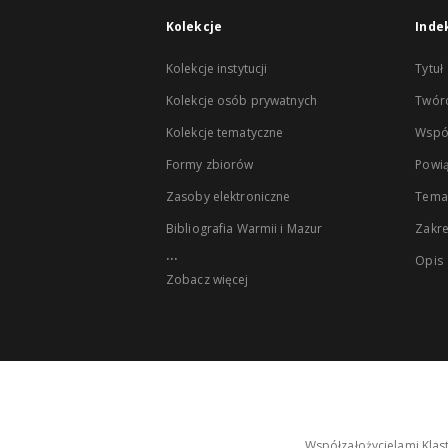
Kolekcje
Inde
Kolekcje instytucji
Tytuł
Kolekcje osób prywatnych
Twór
Kolekcje tematyczne
Wspó
Formy zbiorów
Powią
Zasoby elektroniczne
Tema
Bibliografia Warmii i Mazur
Zakr
...
Opis
Zobacz więcej
Współzałożycielami Klas