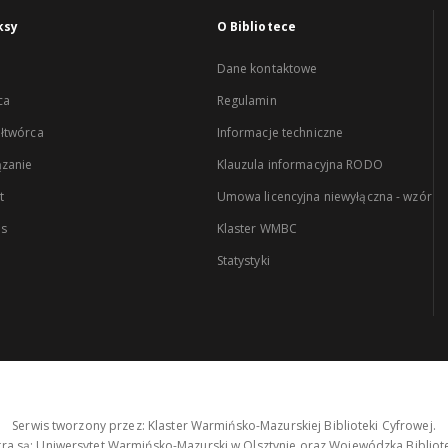
ksy
O Bibliotece
Dane kontaktowe
ca
Regulamin
łtwórca
Informacje techniczne
zanie
Klauzula informacyjna RODO
t
Umowa licencyjna niewyłączna - wzór
es
Klaster WMBC
Statystyki
Serwis tworzony przez: Klaster Warmińsko-Mazurskiej Biblioteki Cyfrowej.
tra są: Uniwersytet Warmińsko-Mazurski w Olsztynie oraz Wojewódzka Bibliote