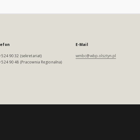
lefon
E-Mail
 524 90 32 (sekretariat)
wmbc@wbp.olsztyn.pl
 524 90 48 (Pracownia Regionalna)