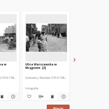
ka w
Ulica Warszawska w
[Zwożenie mebli]
Mrągowie. [2]
(1919-1983). Fot.
Gołowicz, Wacław (1919-1983). Fot.
Gołowicz, Wacław (1919-
fotografia
fotografia
Więcej