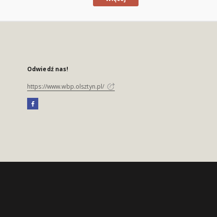
Odwiedź nas!
https://www.wbp.olsztyn.pl/