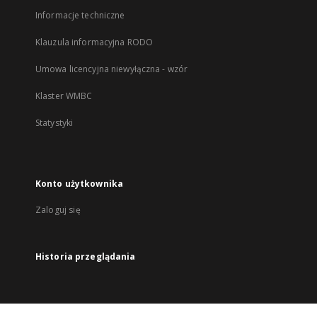
Informacje techniczne
Klauzula informacyjna RODO
Umowa licencyjna niewyłączna - wzór
Klaster WMBC
Statystyki
Konto użytkownika
Zaloguj się
Historia przeglądania