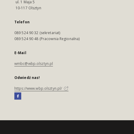
ul. 1 Maja 5
10-117 Olsztyn
Telefon
089 524 90 32 (sekretariat)
089 524 90 48 (Pracownia Regionalna)
E-Mail
wmbc@wbp.olsztyn.pl
Odwiedź nas!
https://www.wbp.olsztyn.pl/