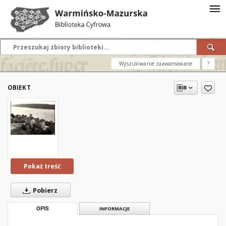
Wyszukiwanie zaawansowane
?
OBIEKT
Pokaż treść
Pobierz
OPIS
INFORMACJE