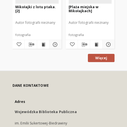
Mikołajki z lotu ptaka.
[Plaża miejska w
Jez
[2]
Mikołajkach]
Autor fotografii nieznany
Autor fotografii nieznany
Goł
fotografia
fotografia
fot
Więcej
DANE KONTAKTOWE
Adres
Wojewódzka Biblioteka Publiczna
im. Emilii Sukertowej-Biedrawiny