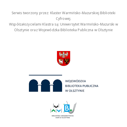
Serwis tworzony przez: Klaster Warmińsko-Mazurskiej Biblioteki
Cyfrowej.
Współzałożycielami Klastra są: Uniwersytet Warmińsko-Mazurski w
Olsztynie oraz Wojewódzka Biblioteka Publiczna w Olsztynie