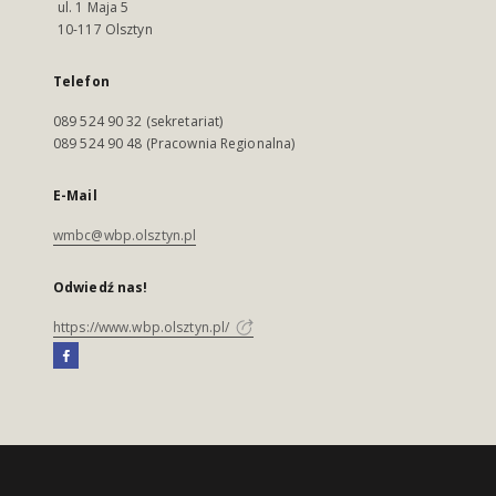
ul. 1 Maja 5
10-117 Olsztyn
Telefon
089 524 90 32 (sekretariat)
089 524 90 48 (Pracownia Regionalna)
E-Mail
wmbc@wbp.olsztyn.pl
Odwiedź nas!
https://www.wbp.olsztyn.pl/