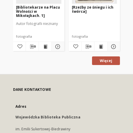
[Bibliotekarze na Placu
[Rzeźby ze śniegu i ich
Mik
Wolności w
twórca]
[1]
Mikołajkach. 1]
Autor fotografii nieznany
Aut
fotografia
fotografia
fot
Więcej
DANE KONTAKTOWE
Adres
Wojewódzka Biblioteka Publiczna
im. Emilii Sukertowej-Biedrawiny