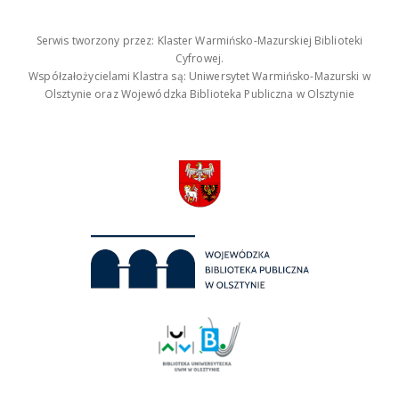
Serwis tworzony przez: Klaster Warmińsko-Mazurskiej Biblioteki
Cyfrowej.
Współzałożycielami Klastra są: Uniwersytet Warmińsko-Mazurski w
Olsztynie oraz Wojewódzka Biblioteka Publiczna w Olsztynie