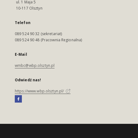
ul. 1 Maja 5
10-117 Olsztyn
Telefon
089 524 90 32 (sekretariat)
089 524 90 48 (Pracownia Regionalna)
E-Mail
wmbc@wbp.olsztyn.pl
Odwiedź nas!
https://www.wbp.olsztyn.pl/