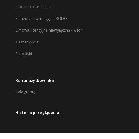
Informacje techniczne
Klauzula informacyjna RODO
Umowa licencyjna niewyłączna - wzór
Klaster WMBC
Statystyki
Konto użytkownika
Zaloguj się
Historia przeglądania