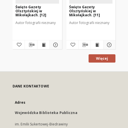
Święto Gazety
Święto Gazety
Św
Olsztyńskiej w
Olsztyńskiej w
Ol
Mikołajkach. [12]
Mikołajkach. [11]
Mik
Autor fotografii nieznany
Autor fotografii nieznany
Aut
Więcej
DANE KONTAKTOWE
Adres
Wojewódzka Biblioteka Publiczna
im. Emilii Sukertowej-Biedrawiny