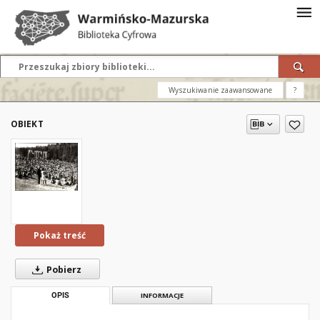
Wyszukiwanie zaawansowane
?
OBIEKT
Pokaż treść
Pobierz
OPIS
INFORMACJE