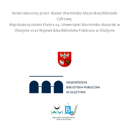
Serwis tworzony przez: Klaster Warmińsko-Mazurskiej Biblioteki
Cyfrowej.
Współzałożycielami Klastra są: Uniwersytet Warmińsko-Mazurski w
Olsztynie oraz Wojewódzka Biblioteka Publiczna w Olsztynie