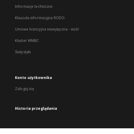
Informacje techniczne
Klauzula informacyjna RODO
Umowa licencyjna niewyłączna - wzór
Klaster WMBC
Statystyki
Konto użytkownika
Zaloguj się
Historia przeglądania