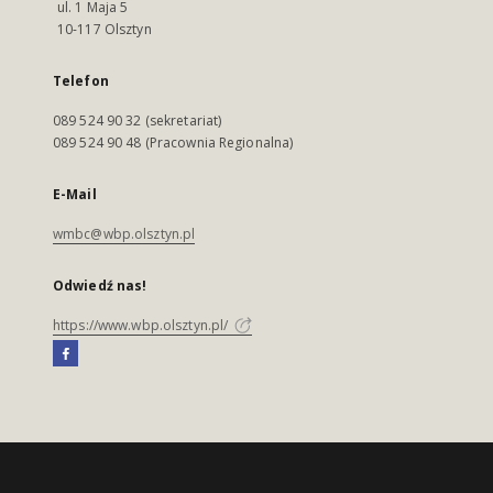
ul. 1 Maja 5
10-117 Olsztyn
Telefon
089 524 90 32 (sekretariat)
089 524 90 48 (Pracownia Regionalna)
E-Mail
wmbc@wbp.olsztyn.pl
Odwiedź nas!
https://www.wbp.olsztyn.pl/