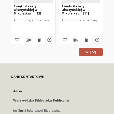
Święto Gazety
Święto Gazety
Św
Olsztyńskiej w
Olsztyńskiej w
Ol
Mikołajkach. [12]
Mikołajkach. [11]
Mik
Autor fotografii nieznany
Autor fotografii nieznany
Aut
fot
Więcej
DANE KONTAKTOWE
Adres
Wojewódzka Biblioteka Publiczna
im. Emilii Sukertowej-Biedrawiny