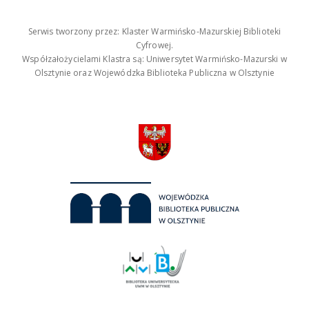
Serwis tworzony przez: Klaster Warmińsko-Mazurskiej Biblioteki
Cyfrowej.
Współzałożycielami Klastra są: Uniwersytet Warmińsko-Mazurski w
Olsztynie oraz Wojewódzka Biblioteka Publiczna w Olsztynie