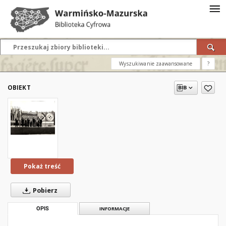
Wyszukiwanie zaawansowane
?
OBIEKT
Pokaż treść
Pobierz
OPIS
INFORMACJE