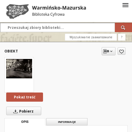
Wyszukiwanie zaawansowane
?
OBIEKT
Pokaż treść
Pobierz
OPIS
INFORMACJE