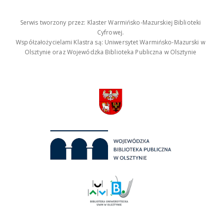
Serwis tworzony przez: Klaster Warmińsko-Mazurskiej Biblioteki
Cyfrowej.
Współzałożycielami Klastra są: Uniwersytet Warmińsko-Mazurski w
Olsztynie oraz Wojewódzka Biblioteka Publiczna w Olsztynie