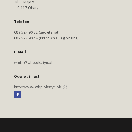
ul. 1 Maja 5
10-117 Olsztyn
Telefon
089 524 90 32 (sekretariat)
089 524 90 48 (Pracownia Regionalna)
E-Mail
wmbc@wbp.olsztyn.pl
Odwiedź nas!
https://www.wbp.olsztyn.pl/