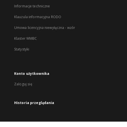
Informacje techniczne
Klauzula informacyjna RODO
Umowa licencyjna niewyłączna - wzór
Klaster WMBC
Statystyki
Konto użytkownika
Zaloguj się
Historia przeglądania