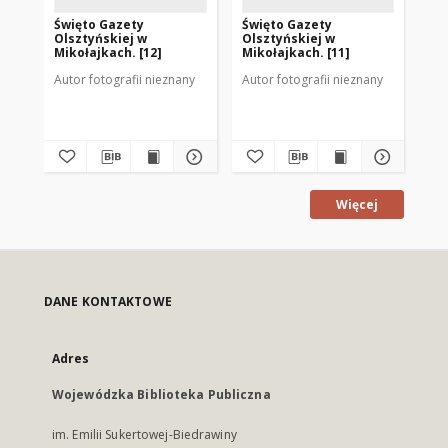
Święto Gazety
Święto Gazety
Św
Olsztyńskiej w
Olsztyńskiej w
Ol
Mikołajkach. [12]
Mikołajkach. [11]
Mik
Autor fotografii nieznany
Autor fotografii nieznany
Aut
Więcej
DANE KONTAKTOWE
Adres
Wojewódzka Biblioteka Publiczna
im. Emilii Sukertowej-Biedrawiny