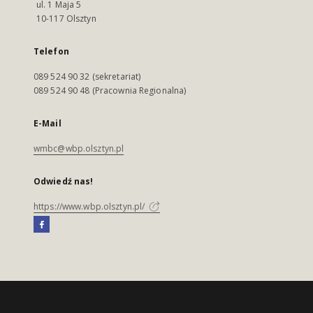
ul. 1 Maja 5
10-117 Olsztyn
Telefon
089 524 90 32 (sekretariat)
089 524 90 48 (Pracownia Regionalna)
E-Mail
wmbc@wbp.olsztyn.pl
Odwiedź nas!
https://www.wbp.olsztyn.pl/