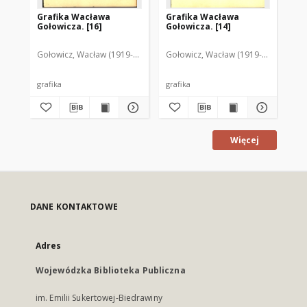
Grafika Wacława
Grafika Wacława
Gr
Gołowicza. [16]
Gołowicza. [14]
Goł
Gołowicz, Wacław (1919-1983)
Gołowicz, Wacław (1919-1983)
Goł
grafika
grafika
gra
Więcej
DANE KONTAKTOWE
Adres
Wojewódzka Biblioteka Publiczna
im. Emilii Sukertowej-Biedrawiny