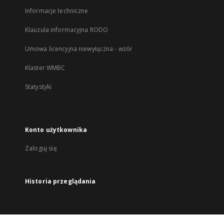
Informacje techniczne
Klauzula informacyjna RODO
Umowa licencyjna niewyłączna - wzór
Klaster WMBC
Statystyki
Konto użytkownika
Zaloguj się
Historia przeglądania