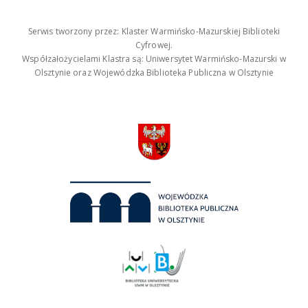
Serwis tworzony przez: Klaster Warmińsko-Mazurskiej Biblioteki
Cyfrowej.
Współzałożycielami Klastra są: Uniwersytet Warmińsko-Mazurski w
Olsztynie oraz Wojewódzka Biblioteka Publiczna w Olsztynie