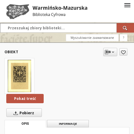
Wyszukiwanie zaawansowane
?
OBIEKT
Pokaż treść
Pobierz
OPIS
INFORMACJE