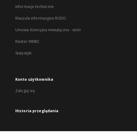
Informacje techniczne
Klauzula informacyjna RODO
Umowa licencyjna niewyłączna - wzór
Klaster WMBC
Statystyki
Konto użytkownika
Zaloguj się
Historia przeglądania