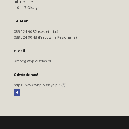
ul. 1 Maja 5
10-117 Olsztyn
Telefon
089 524 90 32 (sekretariat)
089 524 90 48 (Pracownia Regionalna)
E-Mail
wmbc@wbp.olsztyn.pl
Odwiedź nas!
https://www.wbp.olsztyn.pl/