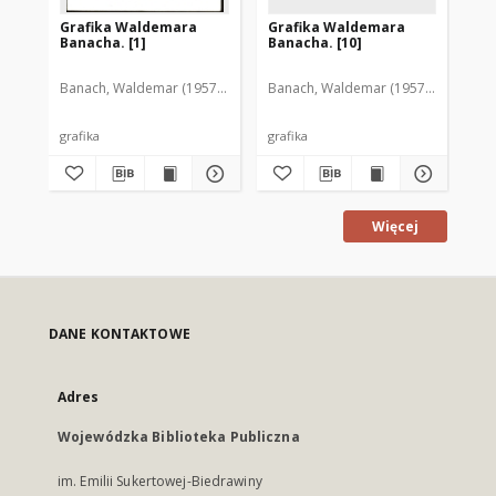
Grafika Waldemara
Grafika Waldemara
Gr
Banacha. [1]
Banacha. [10]
Ba
Banach, Waldemar (1957-2005)
Banach, Waldemar (1957-2005)
Ban
grafika
grafika
gra
Więcej
DANE KONTAKTOWE
Adres
Wojewódzka Biblioteka Publiczna
im. Emilii Sukertowej-Biedrawiny