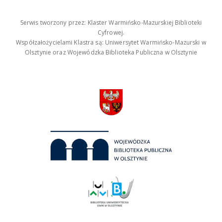
Serwis tworzony przez: Klaster Warmińsko-Mazurskiej Biblioteki
Cyfrowej.
Współzałożycielami Klastra są: Uniwersytet Warmińsko-Mazurski w
Olsztynie oraz Wojewódzka Biblioteka Publiczna w Olsztynie