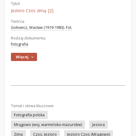
Tytuł:
Jezioro Czos zimą. [2]
Twórca:
Gołowicz, Wacław (1919-1983). Fot.
Rodzaj dokumentu:
fotografia
Więcej
Temat i słowa kluczowe:
Fotografia polska
Mrągowo (woj. warmińsko-mazurskie)
Jeziora
Zima
Czos, Jezioro
Jezioro Czos (Mrągowo)