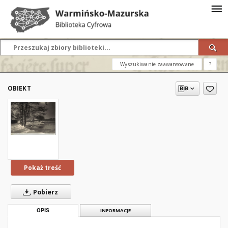
Wyszukiwanie zaawansowane
?
OBIEKT
Pokaż treść
Pobierz
OPIS
INFORMACJE