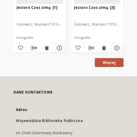
Jezioro Czos zimą. [1]
Jezioro Czos zimą. [3]
St
sp
Gołowicz, Wacław (1919-1983). Fot.
Gołowicz, Wacław (1919-1983). Fot.
Goł
fotografia
fotografia
fot
Więcej
DANE KONTAKTOWE
Adres
Wojewódzka Biblioteka Publiczna
im. Emilii Sukertowej-Biedrawiny