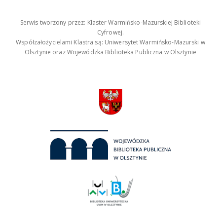
Serwis tworzony przez: Klaster Warmińsko-Mazurskiej Biblioteki
Cyfrowej.
Współzałożycielami Klastra są: Uniwersytet Warmińsko-Mazurski w
Olsztynie oraz Wojewódzka Biblioteka Publiczna w Olsztynie