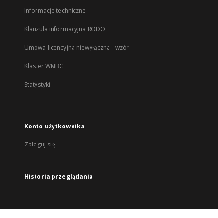
Informacje techniczne
Klauzula informacyjna RODO
Umowa licencyjna niewyłączna - wzór
Klaster WMBC
Statystyki
Konto użytkownika
Zaloguj się
Historia przeglądania