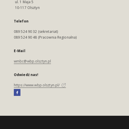
ul. 1 Maja 5
10-117 Olsztyn
Telefon
089 524 90 32 (sekretariat)
089 524 90 48 (Pracownia Regionalna)
E-Mail
wmbc@wbp.olsztyn.pl
Odwiedź nas!
https://www.wbp.olsztyn.pl/