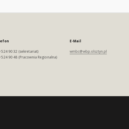
lefon
E-Mail
 524 90 32 (sekretariat)
wmbc@wbp.olsztyn.pl
 524 90 48 (Pracownia Regionalna)