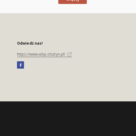
Odwiedź nas!
https://www.wbp.olsztyn.pl/