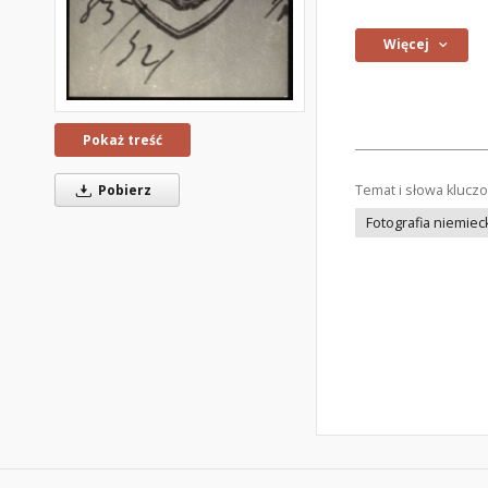
Więcej
Pokaż treść
Pobierz
Temat i słowa klucz
Fotografia niemiec