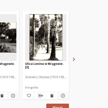
 Mrągowie.
Ulica Lenina w Mrągowie.
Ulica Lenina w Mrągo
[2]
[1]
(1919-1983). Fot.
Gołowicz, Wacław (1919-1983). Fot.
Gołowicz, Wacław (1919-
fotografia
fotografia
Więcej