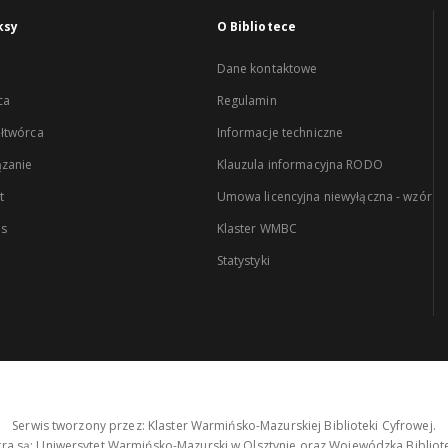
ksy
O Bibliotece
Dane kontaktowe
ca
Regulamin
łtwórca
Informacje techniczne
zanie
Klauzula informacyjna RODO
t
Umowa licencyjna niewyłączna - wzór
es
Klaster WMBC
Statystyki
Serwis tworzony przez: Klaster Warmińsko-Mazurskiej Biblioteki Cyfrowej.
tra są: Uniwersytet Warmińsko-Mazurski w Olsztynie oraz Wojewódzka Bibliote