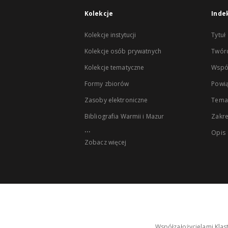
Kolekcje
Inde
Kolekcje instytucji
Tytuł
Kolekcje osób prywatnych
Twór
Kolekcje tematyczne
Wspó
Formy zbiorów
Powią
Zasoby elektroniczne
Tema
Bibliografia Warmii i Mazur
Zakr
...
Opis
Zobacz więcej
Współzałożycielami Klas