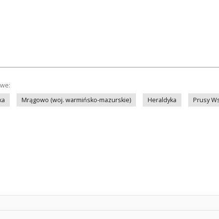
owe:
ka
Mrągowo (woj. warmińsko-mazurskie)
Heraldyka
Prusy W