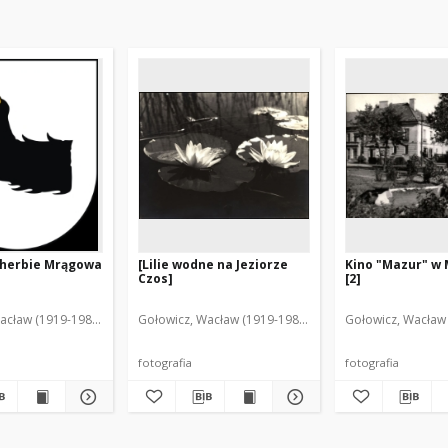
 herbie Mrągowa
[Lilie wodne na Jeziorze
Kino "Mazur" w
Czos]
[2]
acław (1919-1983). Oprac.
Gołowicz, Wacław (1919-1983). Fot.
Gołowicz, Wacław 
fotografia
fotografia