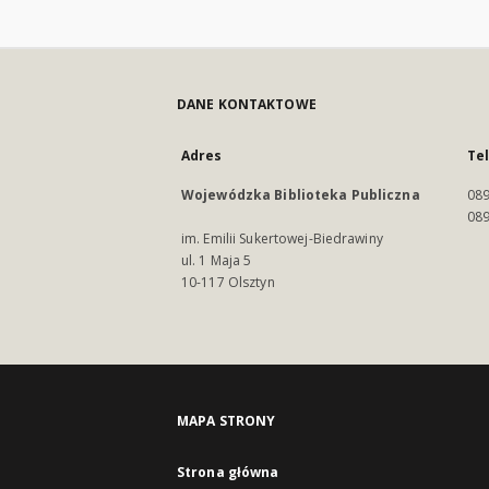
DANE KONTAKTOWE
Adres
Te
Wojewódzka Biblioteka Publiczna
089
089
im. Emilii Sukertowej-Biedrawiny
ul. 1 Maja 5
10-117 Olsztyn
MAPA STRONY
Strona główna