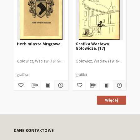
Herb miasta Mrągowa
Grafika Wacława
Gr
Gołowicza. [17]
Goł
Gołowicz, Wacław (1919-1983)
Gołowicz, Wacław (1919-1983)
Goł
grafika
grafika
gra
Więcej
DANE KONTAKTOWE