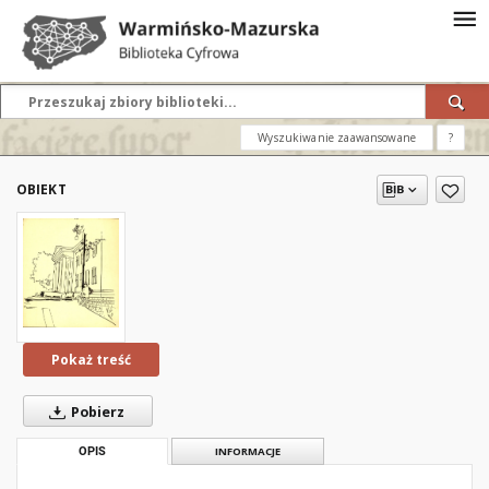
Wyszukiwanie zaawansowane
?
OBIEKT
Pokaż treść
Pobierz
OPIS
INFORMACJE