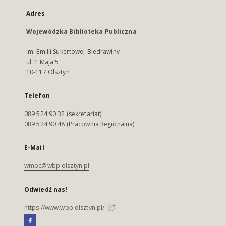
Adres
Wojewódzka Biblioteka Publiczna
im. Emilii Sukertowej-Biedrawiny
ul. 1 Maja 5
10-117 Olsztyn
Telefon
089 524 90 32 (sekretariat)
089 524 90 48 (Pracownia Regionalna)
E-Mail
wmbc@wbp.olsztyn.pl
Odwiedź nas!
https://www.wbp.olsztyn.pl/