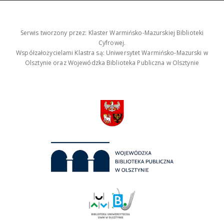
Serwis tworzony przez: Klaster Warmińsko-Mazurskiej Biblioteki
Cyfrowej.
Współzałożycielami Klastra są: Uniwersytet Warmińsko-Mazurski w
Olsztynie oraz Wojewódzka Biblioteka Publiczna w Olsztynie