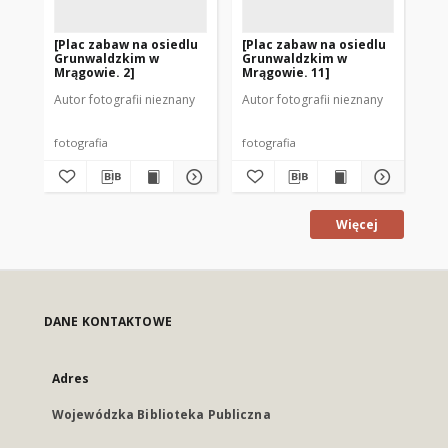
[Plac zabaw na osiedlu
[Plac zabaw na osiedlu
[P
Grunwaldzkim w
Grunwaldzkim w
Gr
Mrągowie. 2]
Mrągowie. 11]
Mr
Autor fotografii nieznany
Autor fotografii nieznany
Aut
fotografia
fotografia
fot
Więcej
DANE KONTAKTOWE
Adres
Wojewódzka Biblioteka Publiczna