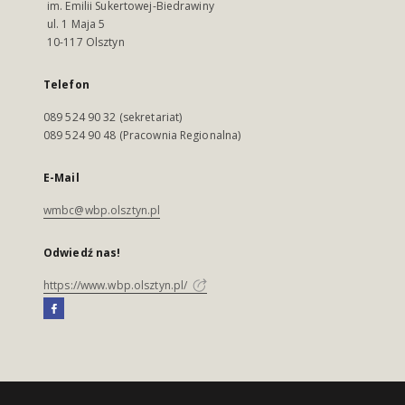
im. Emilii Sukertowej-Biedrawiny
ul. 1 Maja 5
10-117 Olsztyn
Telefon
089 524 90 32 (sekretariat)
089 524 90 48 (Pracownia Regionalna)
E-Mail
wmbc@wbp.olsztyn.pl
Odwiedź nas!
https://www.wbp.olsztyn.pl/