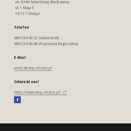
im. Emilii Sukertowej-Biedrawiny
ul. 1 Maja 5
10-117 Olsztyn
Telefon
089 524 90 32 (sekretariat)
089 524 90 48 (Pracownia Regionalna)
E-Mail
wmbc@wbp.olsztyn.pl
Odwiedź nas!
https://www.wbp.olsztyn.pl/