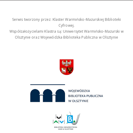
Serwis tworzony przez: Klaster Warmińsko-Mazurskiej Biblioteki
Cyfrowej.
Współzałożycielami Klastra są: Uniwersytet Warmińsko-Mazurski w
Olsztynie oraz Wojewódzka Biblioteka Publiczna w Olsztynie