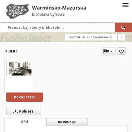
Wyszukiwanie zaawansowane
?
OBIEKT
Pokaż treść
Pobierz
OPIS
INFORMACJE