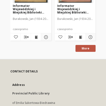
Informator
Informator
In
Wojewódzkiej i
Wojewódzkiej i
Wo
Miejskiej Biblioteki
Miejskiej Biblioteki
Mie
Publicznej w Olsztynie,
Publicznej w Olsztynie,
Pu
Burakowski, Jan (1934-2013). Red.
Burakowski, Jan (1934-2013). Red.
Giżyńska, Halina (1932-2012). Red.
Bur
Gi
1958, nr 1
1958, z. 2
195
czasopismo
czasopismo
cz
More
CONTACT DETAILS
Address
Provincial Public Library
of Emilia Sukertowa-Biedrawina