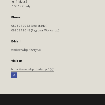
ul. 1 Maja 5
10-117 Olsztyn
Phone
089 524 90 32 (secretariat)
089 524 90 48 (Regional Workshop)
E-Mail
wmbc@wbp.olsztyn.pl
Visit us!
https://www.wbp.olsztyn.pl/