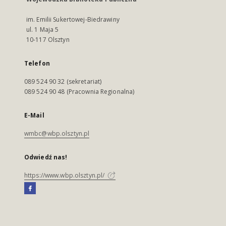
im. Emilii Sukertowej-Biedrawiny
ul. 1 Maja 5
10-117 Olsztyn
Telefon
089 524 90 32 (sekretariat)
089 524 90 48 (Pracownia Regionalna)
E-Mail
wmbc@wbp.olsztyn.pl
Odwiedź nas!
https://www.wbp.olsztyn.pl/