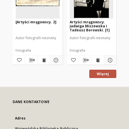
[Artyści mrągowscy. 2]
Artyści mrągowscy.
[A
Jadwiga Miszewska i
Gud
Tadeusz Borowski. [1]
Autor fotografii nieznany
Autor fotografii nieznany
Aut
fotografia
fotografia
fot
Więcej
DANE KONTAKTOWE
Adres
Wojewódzka Biblioteka Publiczna