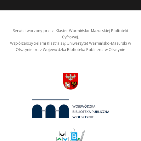
Serwis tworzony przez: Klaster Warmińsko-Mazurskiej Biblioteki
Cyfrowej.
Współzałożycielami Klastra są: Uniwersytet Warmińsko-Mazurski w
Olsztynie oraz Wojewódzka Biblioteka Publiczna w Olsztynie