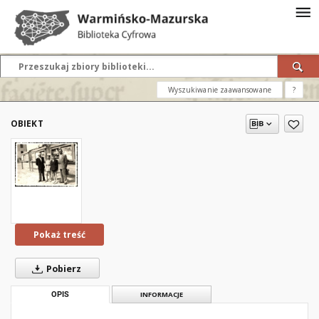
Wyszukiwanie zaawansowane
?
OBIEKT
Pokaż treść
Pobierz
OPIS
INFORMACJE