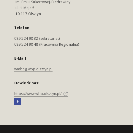
im. Emilii Sukertowej-Biedrawiny
ul. 1 Maja 5
10-117 Olsztyn
Telefon
089 524 90 32 (sekretariat)
089 524 90 48 (Pracownia Regionalna)
E-Mail
wmbc@wbp.olsztyn.pl
Odwiedź nas!
https://www.wbp.olsztyn.pl/