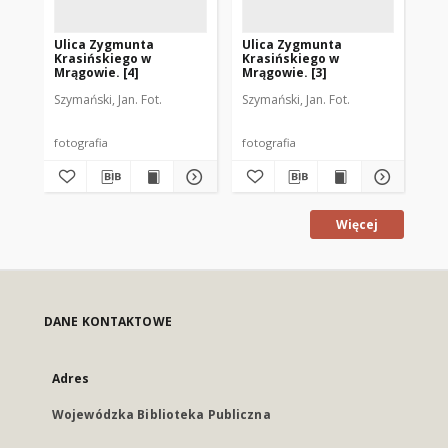
Ulica Zygmunta
Ulica Zygmunta
Ul
Krasińskiego w
Krasińskiego w
Kr
Mrągowie. [4]
Mrągowie. [3]
Mr
Szymański, Jan. Fot.
Szymański, Jan. Fot.
Szy
fotografia
fotografia
fot
Więcej
DANE KONTAKTOWE
Adres
Wojewódzka Biblioteka Publiczna