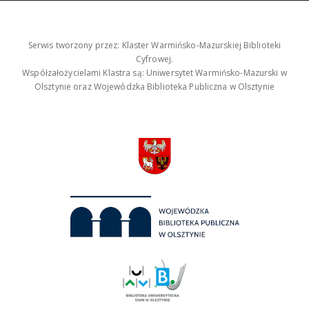
Serwis tworzony przez: Klaster Warmińsko-Mazurskiej Biblioteki
Cyfrowej.
Współzałożycielami Klastra są: Uniwersytet Warmińsko-Mazurski w
Olsztynie oraz Wojewódzka Biblioteka Publiczna w Olsztynie