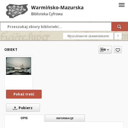
Wyszukiwanie zaawansowane
?
OBIEKT
Pokaż treść
Pobierz
OPIS
INFORMACJE