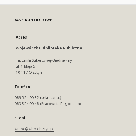
DANE KONTAKTOWE
Adres
Wojewódzka Biblioteka Publiczna
im. Emilii Sukertowej-Biedrawiny
ul. 1 Maja 5
10-117 Olsztyn
Telefon
089 524 90 32 (sekretariat)
089 524 90 48 (Pracownia Regionalna)
E-Mail
wmbc@wbp.olsztyn.pl