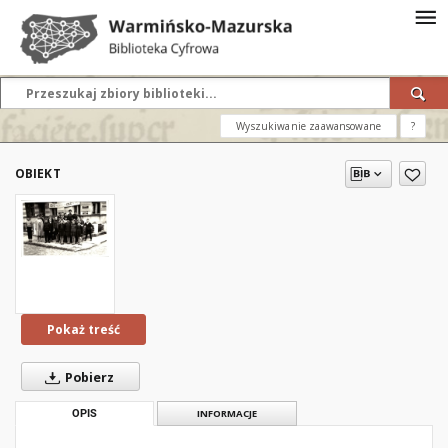
Wyszukiwanie zaawansowane
?
OBIEKT
Pokaż treść
Pobierz
OPIS
INFORMACJE