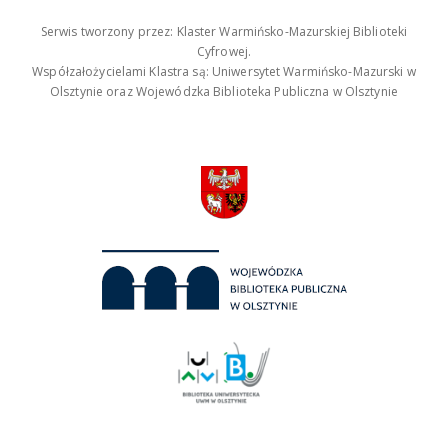
Serwis tworzony przez: Klaster Warmińsko-Mazurskiej Biblioteki
Cyfrowej.
Współzałożycielami Klastra są: Uniwersytet Warmińsko-Mazurski w
Olsztynie oraz Wojewódzka Biblioteka Publiczna w Olsztynie