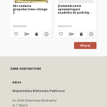
Akt nadania
[Zaświadczenie
Pr
gospodarstwa rolnego.
upoważniające
pr
2
osadnika do podróży
pr
1945]
go
dokument
dokument
do
Więcej
DANE KONTAKTOWE
Adres
Wojewódzka Biblioteka Publiczna
im. Emilii Sukertowej-Biedrawiny
ul. 1 Maja 5