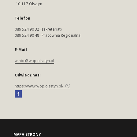
10-117 Olsztyn
Telefon
089 524 90 32 (sekretariat)
089 524 90 48 (Pracownia Regionalna)
E-Mail
wmbc@wbp.olsztyn.pl
Odwiedź nas!
https://www.wbp.olsztyn.pl/
MAPA STRONY