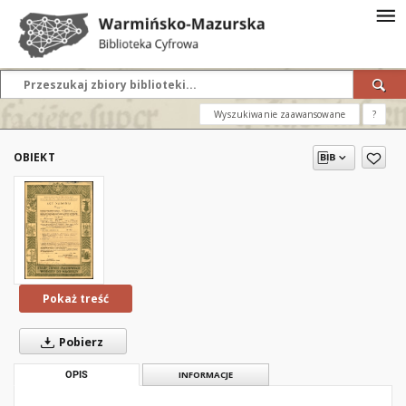
Wyszukiwanie zaawansowane
?
OBIEKT
Pokaż treść
Pobierz
OPIS
INFORMACJE