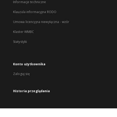
Informacje techniczne
Klauzula informacyjna RODO
Umowa licencyjna niewyłączna - wzór
Klaster WMBC
Statystyki
Konto użytkownika
Zaloguj się
Historia przeglądania