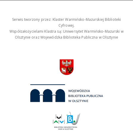
Serwis tworzony przez: Klaster Warmińsko-Mazurskiej Biblioteki
Cyfrowej.
Współzałożycielami Klastra są: Uniwersytet Warmińsko-Mazurski w
Olsztynie oraz Wojewódzka Biblioteka Publiczna w Olsztynie