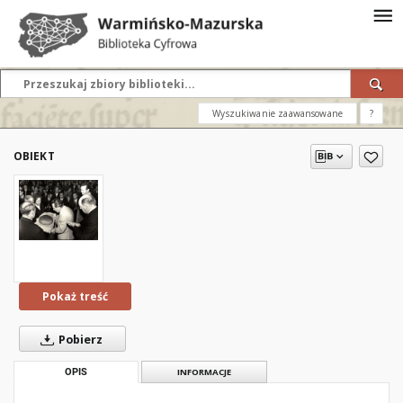
Wyszukiwanie zaawansowane
?
OBIEKT
Pokaż treść
Pobierz
OPIS
INFORMACJE