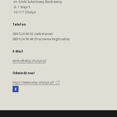
im. Emilii Sukertowej-Biedrawiny
ul. 1 Maja 5
10-117 Olsztyn
Telefon
089 524 90 32 (sekretariat)
089 524 90 48 (Pracownia Regionalna)
E-Mail
wmbc@wbp.olsztyn.pl
Odwiedź nas!
https://www.wbp.olsztyn.pl/