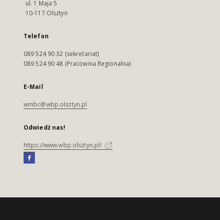
ul. 1 Maja 5
10-117 Olsztyn
Telefon
089 524 90 32 (sekretariat)
089 524 90 48 (Pracownia Regionalna)
E-Mail
wmbc@wbp.olsztyn.pl
Odwiedź nas!
https://www.wbp.olsztyn.pl/