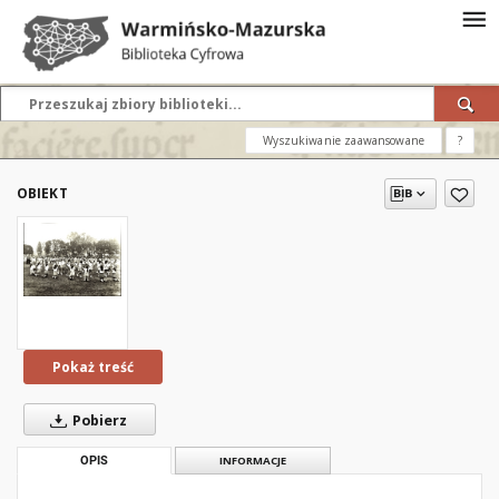
Wyszukiwanie zaawansowane
?
OBIEKT
Pokaż treść
Pobierz
OPIS
INFORMACJE