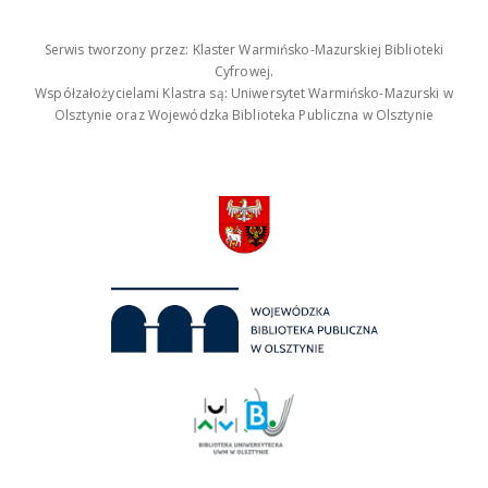
Serwis tworzony przez: Klaster Warmińsko-Mazurskiej Biblioteki
Cyfrowej.
Współzałożycielami Klastra są: Uniwersytet Warmińsko-Mazurski w
Olsztynie oraz Wojewódzka Biblioteka Publiczna w Olsztynie