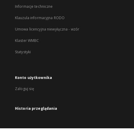
Informacje techniczne
Klauzula informacyjna RODO
Umowa licencyjna niewyłączna - wzór
Klaster WMBC
Statystyki
Konto użytkownika
Zaloguj się
Historia przeglądania