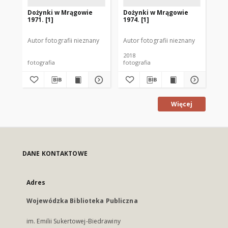
Dożynki w Mrągowie
Dożynki w Mrągowie
Do
1971. [1]
1974. [1]
197
Autor fotografii nieznany
Autor fotografii nieznany
Aut
2018
fotografia
fotografia
fot
Więcej
DANE KONTAKTOWE
Adres
Wojewódzka Biblioteka Publiczna
im. Emilii Sukertowej-Biedrawiny