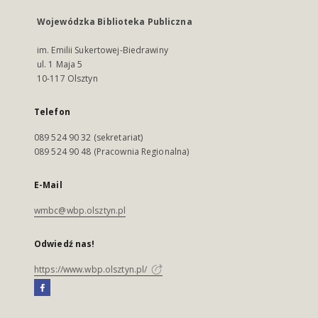
Wojewódzka Biblioteka Publiczna
im. Emilii Sukertowej-Biedrawiny
ul. 1 Maja 5
10-117 Olsztyn
Telefon
089 524 90 32 (sekretariat)
089 524 90 48 (Pracownia Regionalna)
E-Mail
wmbc@wbp.olsztyn.pl
Odwiedź nas!
https://www.wbp.olsztyn.pl/