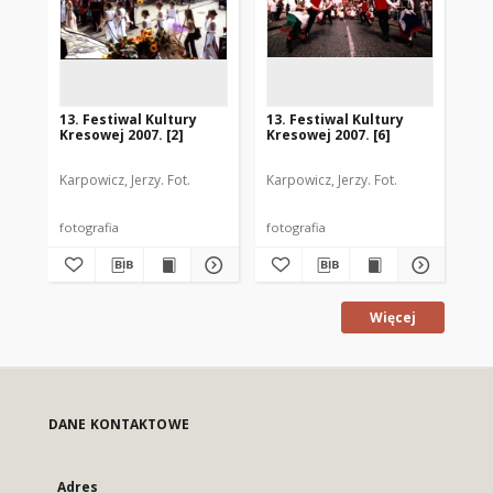
13. Festiwal Kultury
13. Festiwal Kultury
17.
Kresowej 2007. [2]
Kresowej 2007. [6]
Kre
Karpowicz, Jerzy. Fot.
Karpowicz, Jerzy. Fot.
Kar
fotografia
fotografia
fot
Więcej
DANE KONTAKTOWE
Adres