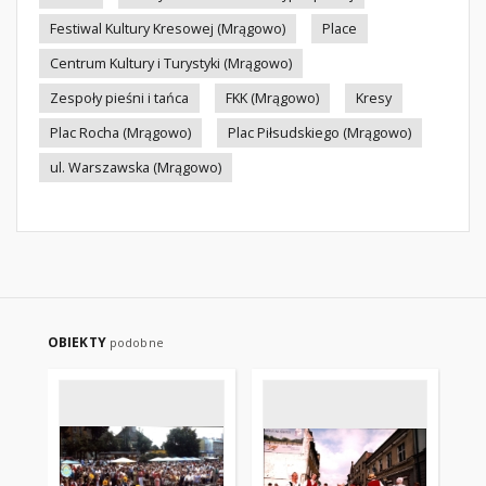
Festiwal Kultury Kresowej (Mrągowo)
Place
Centrum Kultury i Turystyki (Mrągowo)
Zespoły pieśni i tańca
FKK (Mrągowo)
Kresy
Plac Rocha (Mrągowo)
Plac Piłsudskiego (Mrągowo)
ul. Warszawska (Mrągowo)
OBIEKTY
podobne