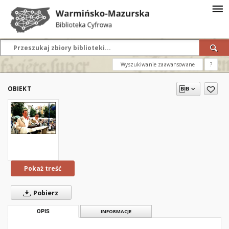
Wyszukiwanie zaawansowane
?
OBIEKT
Pokaż treść
Pobierz
OPIS
INFORMACJE