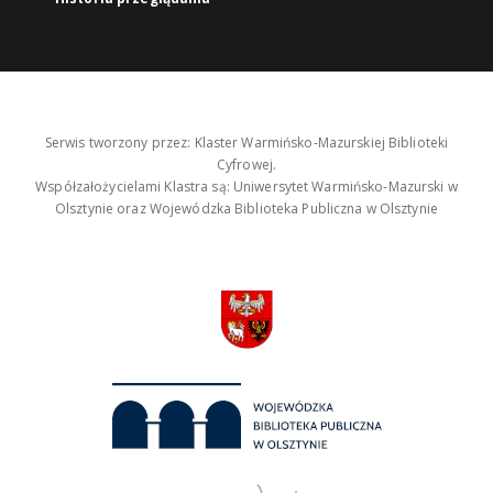
Serwis tworzony przez: Klaster Warmińsko-Mazurskiej Biblioteki
Cyfrowej.
Współzałożycielami Klastra są: Uniwersytet Warmińsko-Mazurski w
Olsztynie oraz Wojewódzka Biblioteka Publiczna w Olsztynie