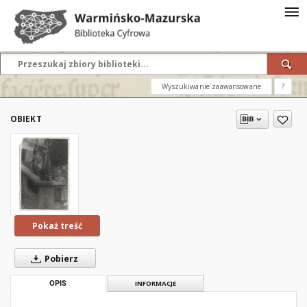
Wyszukiwanie zaawansowane
?
OBIEKT
Pokaż treść
Pobierz
OPIS
INFORMACJE