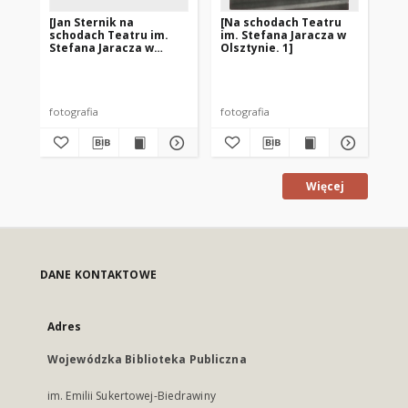
[Jan Sternik na
[Na schodach Teatru
[N
schodach Teatru im.
im. Stefana Jaracza w
im
Stefana Jaracza w
Olsztynie. 1]
Ols
Olsztynie]
fotografia
fotografia
fot
Więcej
DANE KONTAKTOWE
Adres
Wojewódzka Biblioteka Publiczna
im. Emilii Sukertowej-Biedrawiny