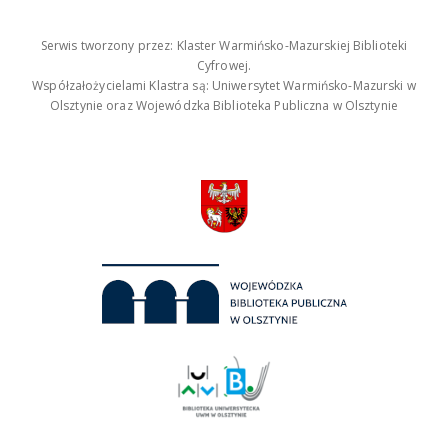
Serwis tworzony przez: Klaster Warmińsko-Mazurskiej Biblioteki
Cyfrowej.
Współzałożycielami Klastra są: Uniwersytet Warmińsko-Mazurski w
Olsztynie oraz Wojewódzka Biblioteka Publiczna w Olsztynie