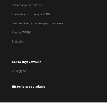
Informacje techniczne
Klauzula informacyjna RODO
Umowa licencyjna niewyłączna - wzór
Klaster WMBC
Statystyki
Konto użytkownika
Zaloguj się
Historia przeglądania