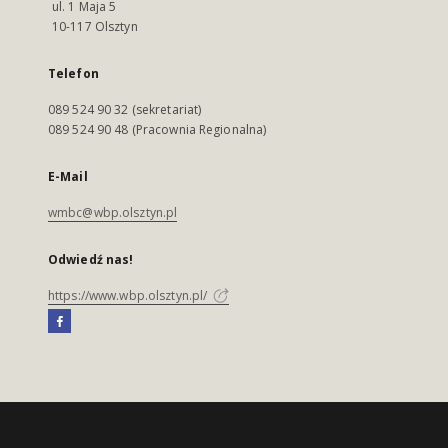
ul. 1 Maja 5
10-117 Olsztyn
Telefon
089 524 90 32 (sekretariat)
089 524 90 48 (Pracownia Regionalna)
E-Mail
wmbc@wbp.olsztyn.pl
Odwiedź nas!
https://www.wbp.olsztyn.pl/