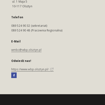
ul. 1 Maja 5
10-117 Olsztyn
Telefon
089 524 90 32 (sekretariat)
089 524 90 48 (Pracownia Regionalna)
E-Mail
wmbc@wbp.olsztyn.pl
Odwiedź nas!
https://www.wbp.olsztyn.pl/