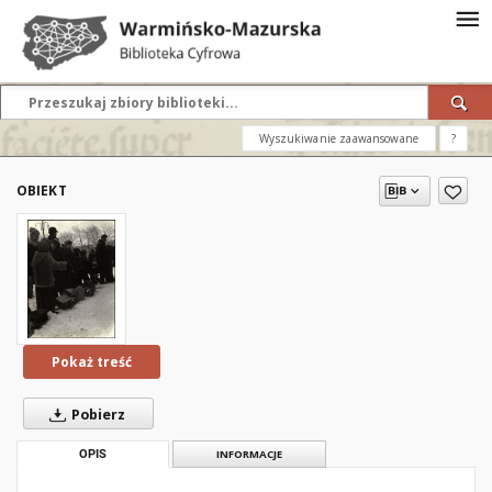
Wyszukiwanie zaawansowane
?
OBIEKT
Pokaż treść
Pobierz
OPIS
INFORMACJE