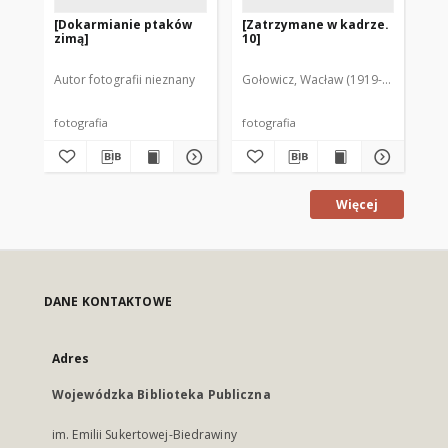
[Dokarmianie ptaków
[Zatrzymane w kadrze.
[Z
zimą]
10]
11]
Autor fotografii nieznany
Gołowicz, Wacław (1919-1983). Fot.
Goł
fotografia
fotografia
fot
Więcej
DANE KONTAKTOWE
Adres
Wojewódzka Biblioteka Publiczna
im. Emilii Sukertowej-Biedrawiny