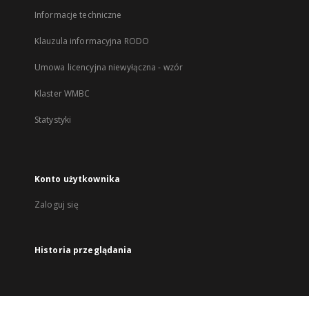
Informacje techniczne
Klauzula informacyjna RODO
Umowa licencyjna niewyłączna - wzór
Klaster WMBC
Statystyki
Konto użytkownika
Zaloguj się
Historia przeglądania