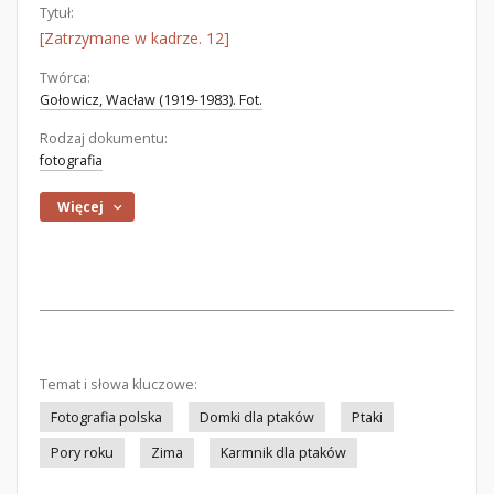
Tytuł:
[Zatrzymane w kadrze. 12]
Twórca:
Gołowicz, Wacław (1919-1983). Fot.
Rodzaj dokumentu:
fotografia
Więcej
Temat i słowa kluczowe:
Fotografia polska
Domki dla ptaków
Ptaki
Pory roku
Zima
Karmnik dla ptaków