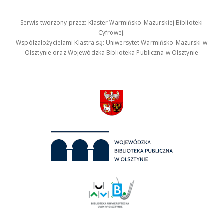
Serwis tworzony przez: Klaster Warmińsko-Mazurskiej Biblioteki
Cyfrowej.
Współzałożycielami Klastra są: Uniwersytet Warmińsko-Mazurski w
Olsztynie oraz Wojewódzka Biblioteka Publiczna w Olsztynie