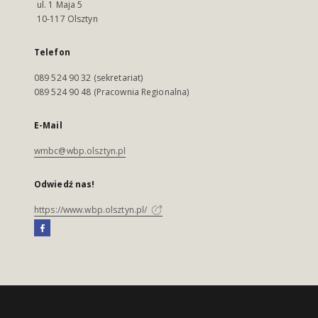
ul. 1 Maja 5
10-117 Olsztyn
Telefon
089 524 90 32 (sekretariat)
089 524 90 48 (Pracownia Regionalna)
E-Mail
wmbc@wbp.olsztyn.pl
Odwiedź nas!
https://www.wbp.olsztyn.pl/