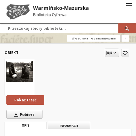
Wyszukiwanie zaawansowane
?
OBIEKT
Pokaż treść
Pobierz
OPIS
INFORMACJE