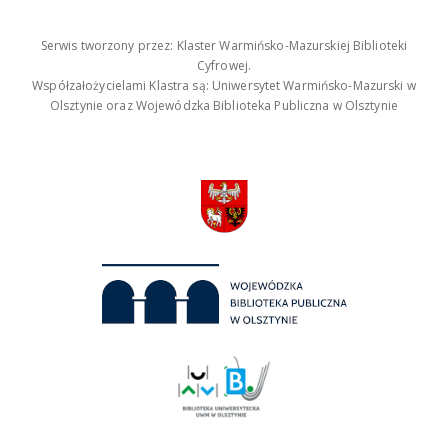
Serwis tworzony przez: Klaster Warmińsko-Mazurskiej Biblioteki
Cyfrowej.
Współzałożycielami Klastra są: Uniwersytet Warmińsko-Mazurski w
Olsztynie oraz Wojewódzka Biblioteka Publiczna w Olsztynie