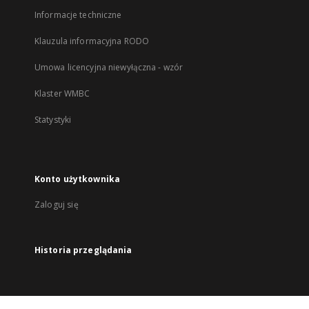
Informacje techniczne
Klauzula informacyjna RODO
Umowa licencyjna niewyłączna - wzór
Klaster WMBC
Statystyki
Konto użytkownika
Zaloguj się
Historia przeglądania