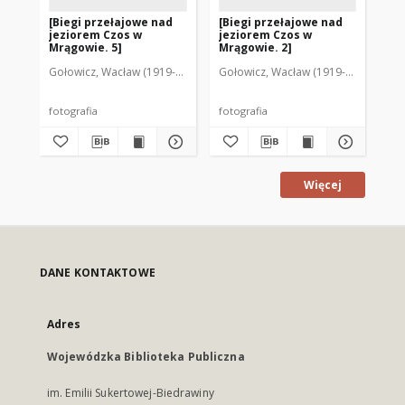
[Biegi przełajowe nad
[Biegi przełajowe nad
[B
jeziorem Czos w
jeziorem Czos w
je
Mrągowie. 5]
Mrągowie. 2]
Mr
Gołowicz, Wacław (1919-1983). Fot.
Gołowicz, Wacław (1919-1983). Fot.
Goł
fotografia
fotografia
fot
Więcej
DANE KONTAKTOWE
Adres
Wojewódzka Biblioteka Publiczna
im. Emilii Sukertowej-Biedrawiny