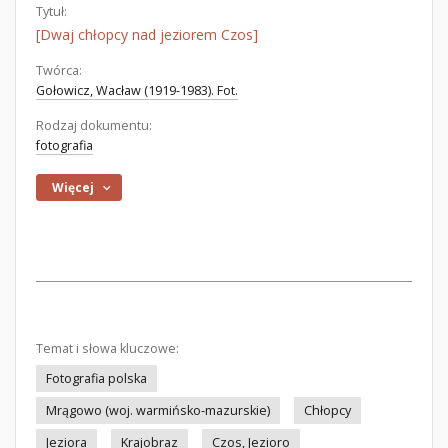
Tytuł:
[Dwaj chłopcy nad jeziorem Czos]
Twórca:
Gołowicz, Wacław (1919-1983). Fot.
Rodzaj dokumentu:
fotografia
Więcej
Temat i słowa kluczowe:
Fotografia polska
Mrągowo (woj. warmińsko-mazurskie)
Chłopcy
Jeziora
Krajobraz
Czos, Jezioro