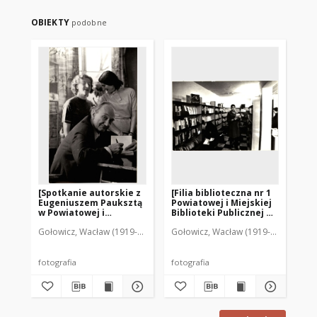
OBIEKTY
podobne
[Spotkanie autorskie z
[Filia biblioteczna nr 1
[S
Eugeniuszem Pauksztą
Powiatowej i Miejskiej
Po
w Powiatowej i
Biblioteki Publicznej w
Bib
Miejskiej Bibliotece
Mrągowie. 2]
Mr
Gołowicz, Wacław (1919-1983). Fot.
Gołowicz, Wacław (1919-1983). Fot.
Goł
Publicznej w Mrągowie.
1]
fotografia
fotografia
fot