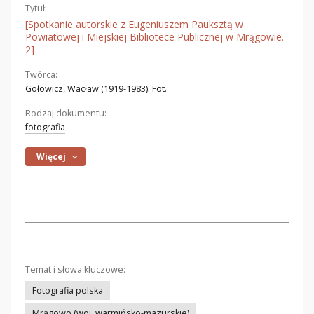
Tytuł:
[Spotkanie autorskie z Eugeniuszem Pauksztą w
Powiatowej i Miejskiej Bibliotece Publicznej w Mrągowie.
2]
Twórca:
Gołowicz, Wacław (1919-1983). Fot.
Rodzaj dokumentu:
fotografia
Więcej
Temat i słowa kluczowe:
Fotografia polska
Mrągowo (woj. warmińsko-mazurskie)