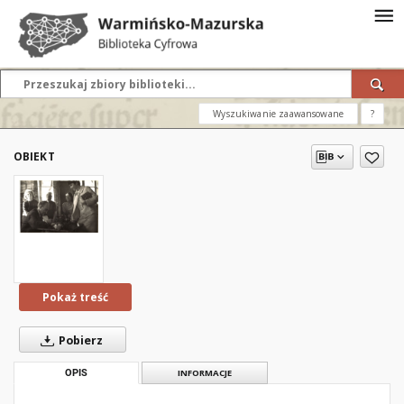
Wyszukiwanie zaawansowane
?
OBIEKT
Pokaż treść
Pobierz
OPIS
INFORMACJE