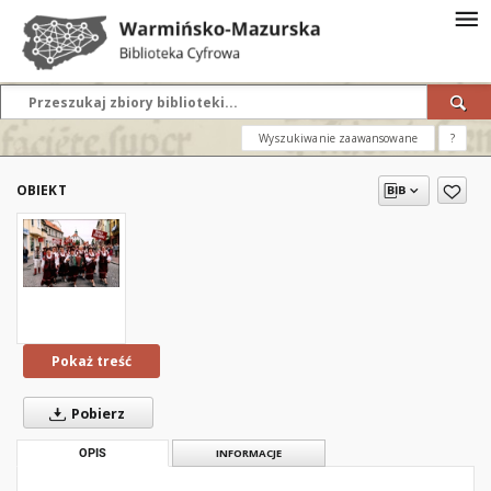
Wyszukiwanie zaawansowane
?
OBIEKT
Pokaż treść
Pobierz
OPIS
INFORMACJE