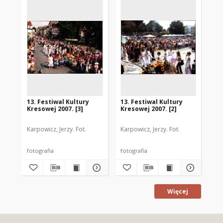
13. Festiwal Kultury
13. Festiwal Kultury
13.
Kresowej 2007. [3]
Kresowej 2007. [2]
Kre
Karpowicz, Jerzy. Fot.
Karpowicz, Jerzy. Fot.
Kar
fotografia
fotografia
fot
Więcej