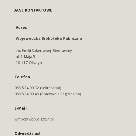
DANE KONTAKTOWE
Adres
Wojewódzka Biblioteka Publiczna
im. Emilii Sukertowej-Biedrawiny
ul. 1 Maja 5
10-117 Olsztyn
Telefon
089 524 90 32 (sekretariat)
089 524 90 48 (Pracownia Regionalna)
E-Mail
wmbc@wbp.olsztyn.pl
Odwiedź nas!