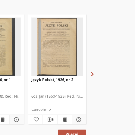
6, nr 1
Język Polski, 1926, nr 2
Język Polski, 1926, nr 
7-1935). Red.
). Red.
8). Red.
Rozwadowski, Jan Michał (1867-1935). Red.
Nitsch, Kazimierz (1874-1958). Red.
Łoś, Jan (1860-1928). Red.
Rozwadowski, Jan Michał (1867-193
Nitsch, Kazimierz (1874-1958). Red
Łoś, Jan (1860-1928). Re
czasopismo
czasopismo
Więcej