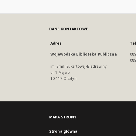
DANE KONTAKTOWE
Adres
Te
Wojewódzka Biblioteka Publiczna
089
089
im. Emilii Sukertowej-Biedrawiny
ul. 1 Maja 5
10-117 Olsztyn
MAPA STRONY
Strona główna