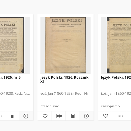
i, 1926, nr 5
Język Polski, 1926, Rocznik
Język Polski, 192
XI
4-1958). Red.
60-1928). Red.
Rozwadowski, Jan Michał (1867-1935). Red.
Nitsch, Kazimierz (1874-1958). Red.
Łoś, Jan (1860-1928). Red.
Rozwadowski, Jan Michał (186
Nitsch, Kazimierz (1874-1958
Łoś, Jan (1860-192
czasopismo
czasopismo