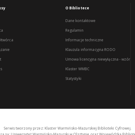
ksy
O Bibliotece
Dane kontaktowe
ca
Regulamin
łtwórca
Informacje techniczne
zanie
Klauzula informacyjna RODO
t
Umowa licencyjna niewyłączna - wzór
es
Klaster WMBC
Statystyki
Serwis tworzony przez: Klaster Warmińsko-Mazurskiej Biblioteki Cyfrowej.
tra są: Uniwersytet Warmińsko-Mazurski w Olsztynie oraz Wojewódzka Bibliote