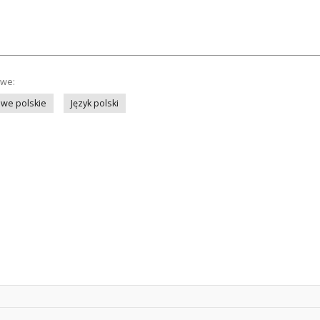
owe:
we polskie
Język polski