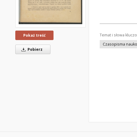
Temat i słowa klucz
Pokaż treść
Czasopisma nauko
Pobierz