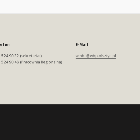
lefon
E-Mail
 524 90 32 (sekretariat)
wmbc@wbp.olsztyn.pl
 524 90 48 (Pracownia Regionalna)