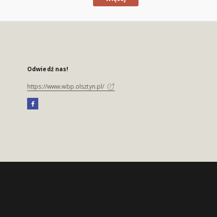
Odwiedź nas!
https://www.wbp.olsztyn.pl/