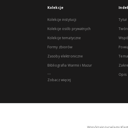
Kolekcje
Inde
Kolekcje instytucji
Tytuł
Kolekcje osób prywatnych
Twór
Kolekcje tematyczne
Wspó
Formy zbiorów
Powią
Zasoby elektroniczne
Tema
Bibliografia Warmii i Mazur
Zakr
...
Opis
Zobacz więcej
Współzałożycielami Klas