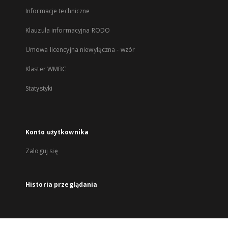
Informacje techniczne
Klauzula informacyjna RODO
Umowa licencyjna niewyłączna - wzór
Klaster WMBC
Statystyki
Konto użytkownika
Zaloguj się
Historia przeglądania