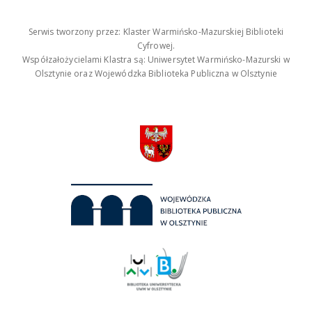
Serwis tworzony przez: Klaster Warmińsko-Mazurskiej Biblioteki
Cyfrowej.
Współzałożycielami Klastra są: Uniwersytet Warmińsko-Mazurski w
Olsztynie oraz Wojewódzka Biblioteka Publiczna w Olsztynie