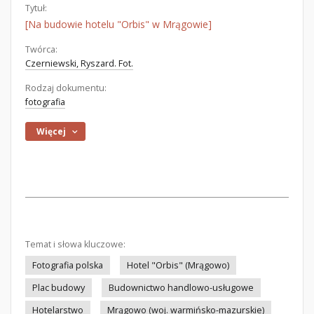
Tytuł:
[Na budowie hotelu "Orbis" w Mrągowie]
Twórca:
Czerniewski, Ryszard. Fot.
Rodzaj dokumentu:
fotografia
Więcej
Temat i słowa kluczowe:
Fotografia polska
Hotel "Orbis" (Mrągowo)
Plac budowy
Budownictwo handlowo-usługowe
Hotelarstwo
Mrągowo (woj. warmińsko-mazurskie)