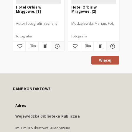
Hotel Orbis w
Hotel Orbis w
[R
Mrągowie. [1]
Mrągowie. [2]
pl
Ol
Autor fotografii nieznany
Modzelewski, Marian. Fot.
Cze
fotografia
fotografia
fot
Więcej
DANE KONTAKTOWE
Adres
Wojewódzka Biblioteka Publiczna
im. Emilii Sukertowej-Biedrawiny