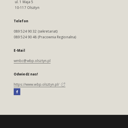
ul. 1 Maja 5
10-117 Olsztyn
Telefon
089 524 90 32 (sekretariat)
089 524 90 48 (Pracownia Regionalna)
E-Mail
wmbc@wbp.olsztyn.pl
Odwiedź nas!
https://www.wbp.olsztyn.pl/