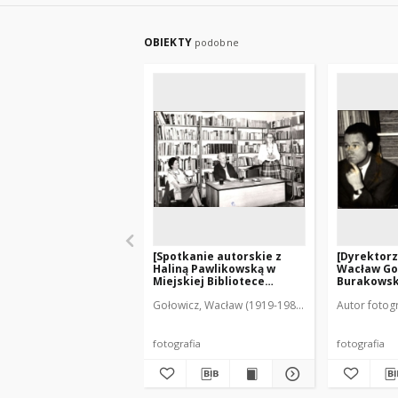
OBIEKTY
podobne
[Spotkanie autorskie z
[Dyrektorz
Haliną Pawlikowską w
Wacław Goł
Miejskiej Bibliotece
Burakowski
Publicznej w Mrągowie]
Gołowicz, Wacław (1919-1983). Fot.
Autor fotogr
fotografia
fotografia