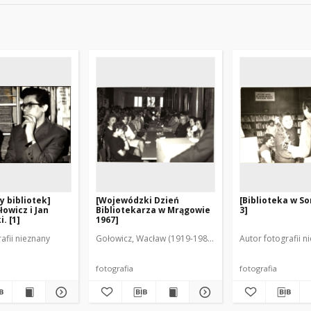
y bibliotek]
[Wojewódzki Dzień
[Biblioteka w S
owicz i Jan
Bibliotekarza w Mrągowie
3]
. [1]
1967]
afii nieznany
Gołowicz, Wacław (1919-1983). Fot.
Autor fotografii n
fotografia
fotografia