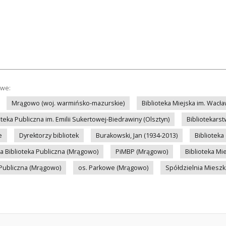
owe:
Mrągowo (woj. warmińsko-mazurskie)
Biblioteka Miejska im. Wac
eka Publiczna im. Emilii Sukertowej-Biedrawiny (Olsztyn)
Bibliotekars
e
Dyrektorzy bibliotek
Burakowski, Jan (1934-2013)
Biblioteka
a Biblioteka Publiczna (Mrągowo)
PiMBP (Mrągowo)
Biblioteka Mi
 Publiczna (Mrągowo)
os. Parkowe (Mrągowo)
Spółdzielnia Miesz