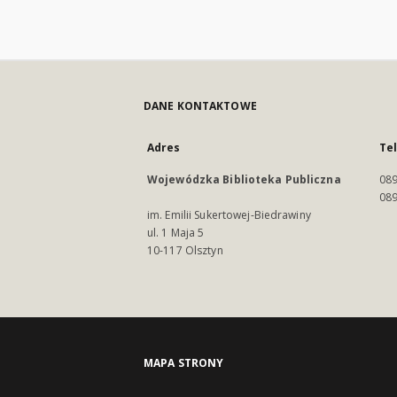
DANE KONTAKTOWE
Adres
Te
Wojewódzka Biblioteka Publiczna
089
089
im. Emilii Sukertowej-Biedrawiny
ul. 1 Maja 5
10-117 Olsztyn
MAPA STRONY