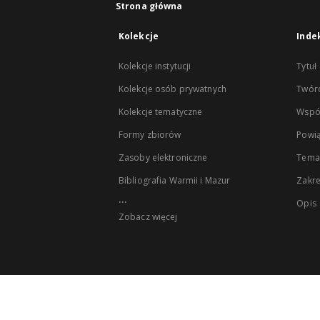
Strona główna
Kolekcje
Inde
Kolekcje instytucji
Tytuł
Kolekcje osób prywatnych
Twór
Kolekcje tematyczne
Wspó
Formy zbiorów
Powią
Zasoby elektroniczne
Tema
Bibliografia Warmii i Mazur
Zakr
...
Opis
Zobacz więcej