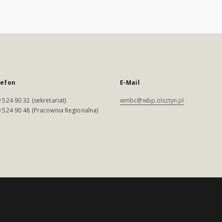
lefon
E-Mail
 524 90 32 (sekretariat)
wmbc@wbp.olsztyn.pl
 524 90 48 (Pracownia Regionalna)