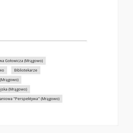
ława Gołowicza (Mrągowo)
two
Bibliotekarze
 (Mrągowo)
ejska (Mrągowo)
kaniowa "Perspektywa" (Mrągowo)