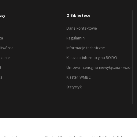
ksy
O Bibliotece
Dane kontaktowe
ca
Regulamin
łtwórca
Informacje techniczne
zanie
Klauzula informacyjna RODO
t
Umowa licencyjna niewyłączna - wzór
es
Klaster WMBC
Statystyki